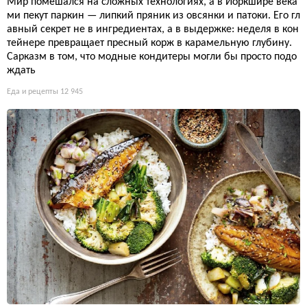
Мир помешался на сложных технологиях, а в Йоркшире века
ми пекут паркин — липкий пряник из овсянки и патоки. Его гл
авный секрет не в ингредиентах, а в выдержке: неделя в кон
тейнере превращает пресный корж в карамельную глубину.
Сарказм в том, что модные кондитеры могли бы просто подо
ждать
Еда и рецепты
12 945