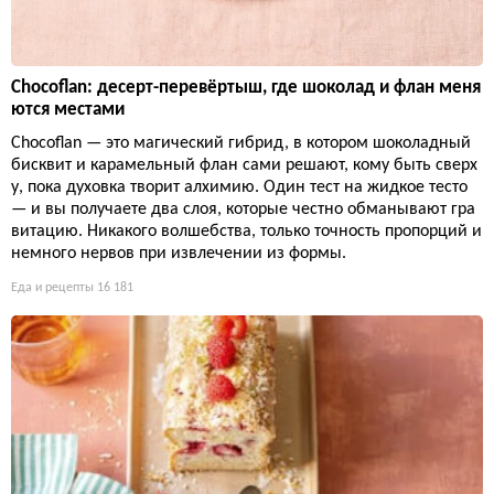
Chocoflan: десерт-перевёртыш, где шоколад и флан меня
ются местами
Chocoflan — это магический гибрид, в котором шоколадный
бисквит и карамельный флан сами решают, кому быть сверх
у, пока духовка творит алхимию. Один тест на жидкое тесто
— и вы получаете два слоя, которые честно обманывают гра
витацию. Никакого волшебства, только точность пропорций и
немного нервов при извлечении из формы.
Еда и рецепты
16 181