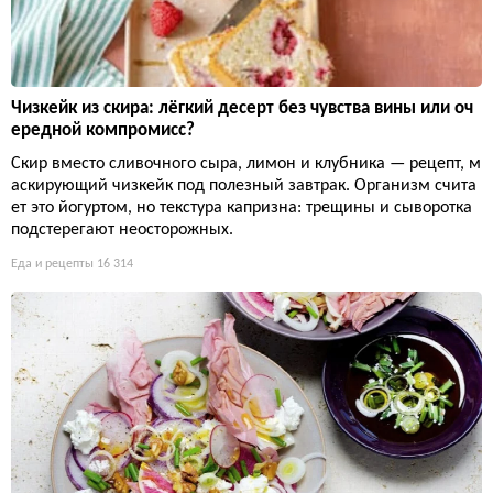
Чизкейк из скира: лёгкий десерт без чувства вины или оч
ередной компромисс?
Скир вместо сливочного сыра, лимон и клубника — рецепт, м
аскирующий чизкейк под полезный завтрак. Организм счита
ет это йогуртом, но текстура капризна: трещины и сыворотка
подстерегают неосторожных.
Еда и рецепты
16 314