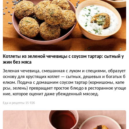
Котлеты из зеленой чечевицы с соусом тартар: сытный у
жин без мяса
Зеленая чечевица, смешанная с луком и специями, образует
основу для хрустящих котлет — сытных, дешевых и богатых б
елком. Подача с домашним соусом тартар (корнишоны, капе
рсы, зелень) превращает простое блюдо в ресторанное угоще
ние, которое оценит даже убежденный мясоед.
Еда и рецепты
15 926