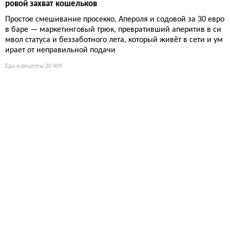
немного нервов при извлечении из формы.
Еда и рецепты
18 130
Чизкейк из скира: лёгкий десерт без чувства вины или оч
ередной компромисс?
Скир вместо сливочного сыра, лимон и клубника — рецепт, м
аскирующий чизкейк под полезный завтрак. Организм счита
ет это йогуртом, но текстура капризна: трещины и сыворотка
подстерегают неосторожных.
Еда и рецепты
18 352
Весенний салат из редиса: почему французская простота
бьёт рекорды
Французский рецепт, где главное — тонко нарезать редис и н
е пересолить. Всё остальное — лишнее, даже если очень хоч
ется добавить майонез. Сарказм в том, что этот салат возвод
ят в культ, хотя он требует лишь ножа и трёх ингредиентов.
Еда и рецепты
19 292