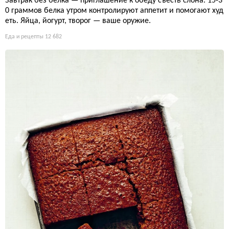
Завтрак без белка — приглашение к обеду съесть слона. 15-3
0 граммов белка утром контролируют аппетит и помогают худ
еть. Яйца, йогурт, творог — ваше оружие.
Еда и рецепты
12 682