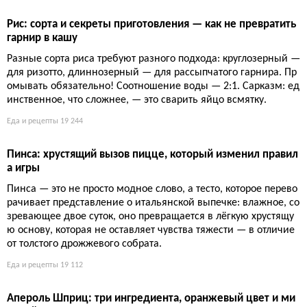
Котлеты из зеленой чечевицы с соусом тартар: сытный у
жин без мяса
Зеленая чечевица, смешанная с луком и специями, образует
основу для хрустящих котлет — сытных, дешевых и богатых б
елком. Подача с домашним соусом тартар (корнишоны, капе
рсы, зелень) превращает простое блюдо в ресторанное угоще
ние, которое оценит даже убежденный мясоед.
Еда и рецепты
17 990
Chocoflan: десерт-перевёртыш, где шоколад и флан меня
ются местами
Chocoflan — это магический гибрид, в котором шоколадный
бисквит и карамельный флан сами решают, кому быть сверх
у, пока духовка творит алхимию. Один тест на жидкое тесто
— и вы получаете два слоя, которые честно обманывают гра
витацию. Никакого волшебства, только точность пропорций и