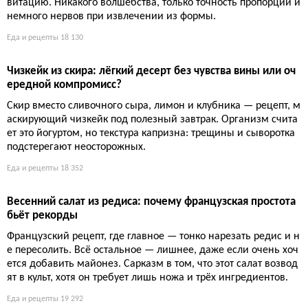
Куриные фрикадельки якитори: простой рецепт сочного
ужина на шпажках
Соус терияки и куриный фарш — база для быстрых шашлычк
ов, которые готовятся за 20 минут. Секрет в правильной обжа
рке и глазури, которая карамелизуется, создавая аппетитную
корочку. Никакой сложной маринадной химии, только балан
с сладкого и солёного.
Еда и рецепты
16 600