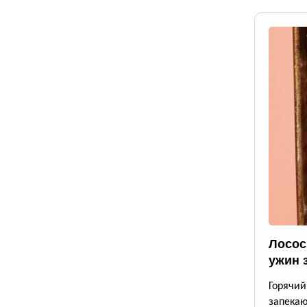
Лосос
ужин 
Горячи
запека