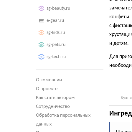
замечате
sg-beauty.ru
конфеты.
e-gear.ru
с фисташк
sg-kids.ru
хрустящим
и детям.
sg-pets.ru
Для приг
sg-tech.ru
необходим
О компании
О проекте
Как стать автором
Кухня
Сотрудничество
Ингред
Обработка персональных
данных