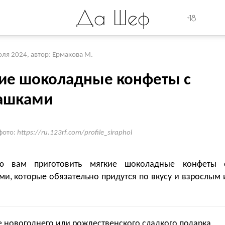
Да Шеф
+18
юля 2024
,
автор: Ермакова М.
ие шоколадные конфеты с
ашками
фото:
https://ru.123rf.com/profile_siraphol
аю вам приготовить мягкие шоколадные конфеты 
и, которые обязательно придутся по вкусу и взрослым 
е новогоднего или рождественского сладкого подарка