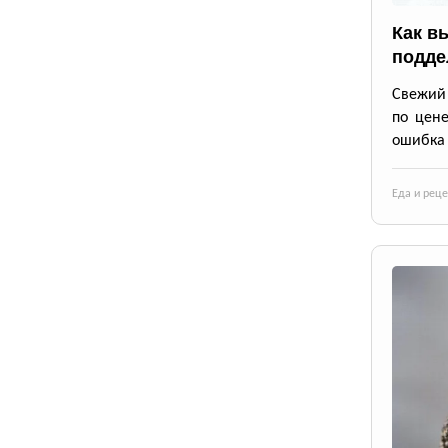
Как в
подде
Свежий 
по цене
ошибка 
Еда и рец