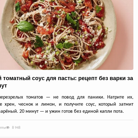
 томатный соус для пасты: рецепт без варки за
нут
перезрелых томатов — не повод для паники. Натрите их,
е хрен, чеснок и лимон, и получите соус, который затмит
арёный. 20 минут — и ужин готов без единой капли пота.
епты
8 948