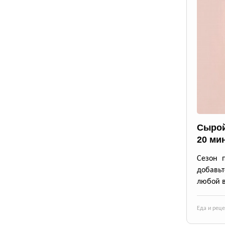
Сырой
20 ми
Сезон 
добавьт
любой в
Еда и рец