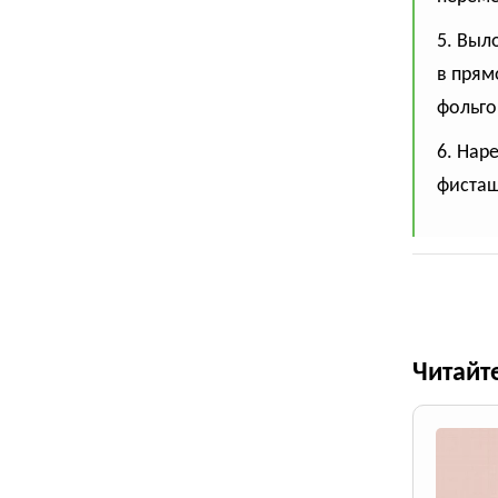
5. Выл
в прям
фольго
6. Нар
фисташ
Читайт