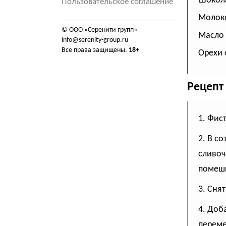
Шокола
Пользовательское соглашение
Молоко
© ООО «Серенити групп»
Масло 
info@serenity-group.ru
Все права защищены.
18+
Орехи 
Рецепт
1. Фис
2. В с
сливоч
помеш
3. Снят
4. Доб
переме