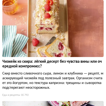
Чизкейк из скира: лёгкий десерт без чувства вины или оч
ередной компромисс?
Скир вместо сливочного сыра, лимон и клубника — рецепт, м
аскирующий чизкейк под полезный завтрак. Организм счита
ет это йогуртом, но текстура капризна: трещины и сыворотка
подстерегают неосторожных.
Еда и рецепты
16 792