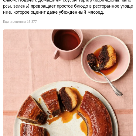
елком. Подача с домашним соусом тартар (корнишоны, капе
рсы, зелень) превращает простое блюдо в ресторанное угоще
ние, которое оценит даже убежденный мясоед.
Еда и рецепты
16 377