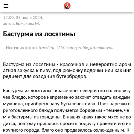
12:00, 23 июня 2024
,
автор: Ермакова М.
Бастурма из лосятины
Источник фото:
https://ru.123rf.com/profile_artemidovna
Бастурма из лосятины - красочная и невероятно аром
атная закуска к пиву, под рюмочку водочки или как инг
редиент для создания бутербродов.
Бастурма из лосятины - красочное, невероятно солено-жгу
чее блюдо, которое непременно захочет отведать каждый
мужчина, приобретя пару бутылочек пива! Цвет нарезки п
риготовленного блюда получается бордовым - темнее, че
м у бастурмы из говядины. В наших краях такое мясо не во
дится, поэтому пришлось просить подругу привезти его из
крупного города, благо оно продавалось охлажденным. К