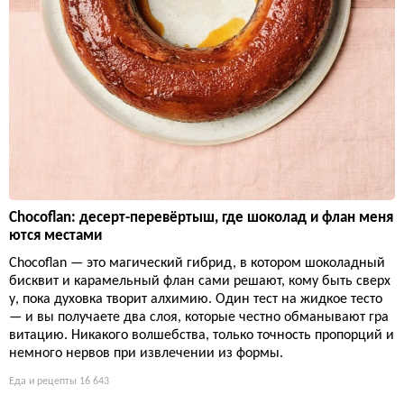
Chocoflan: десерт-перевёртыш, где шоколад и флан меня
ются местами
Chocoflan — это магический гибрид, в котором шоколадный
бисквит и карамельный флан сами решают, кому быть сверх
у, пока духовка творит алхимию. Один тест на жидкое тесто
— и вы получаете два слоя, которые честно обманывают гра
витацию. Никакого волшебства, только точность пропорций и
немного нервов при извлечении из формы.
Еда и рецепты
16 643