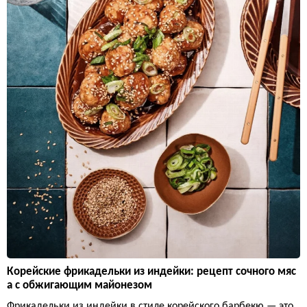
Корейские фрикадельки из индейки: рецепт сочного мяс
а с обжигающим майонезом
Фрикадельки из индейки в стиле корейского барбекю — это