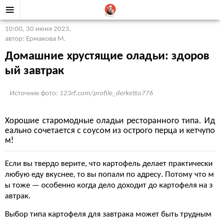
10:00, 30 июня 2023
,
автор: Ермакова М.
Домашние хрустящие оладьи: здоров
ый завтрак
Источник фото:
123rf.com/profile_derketta776
Хорошие старомодные оладьи ресторанного типа. Ид
еально сочетается с соусом из острого перца и кетчупо
м!
Если вы твердо верите, что картофель делает практически
любую еду вкуснее, то вы попали по адресу. Потому что м
ы тоже — особенно когда дело доходит до картофеля на з
автрак.
Выбор типа картофеля для завтрака может быть трудным