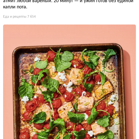
атмит любой варёный. 20 минут — и ужин готов без единой
капли пота.
Еда и рецепты
7 654