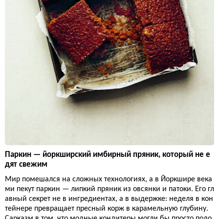
Паркин — йоркширский имбирный пряник, который не е
дят свежим
Мир помешался на сложных технологиях, а в Йоркшире века
ми пекут паркин — липкий пряник из овсянки и патоки. Его гл
авный секрет не в ингредиентах, а в выдержке: неделя в кон
тейнере превращает пресный корж в карамельную глубину.
Сарказм в том, что модные кондитеры могли бы просто подо