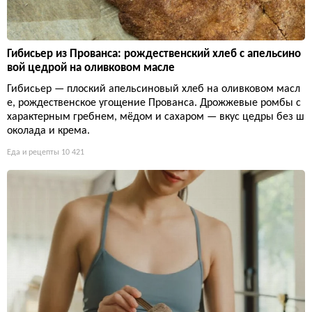
Гибисьер из Прованса: рождественский хлеб с апельсино
вой цедрой на оливковом масле
Гибисьер — плоский апельсиновый хлеб на оливковом масл
е, рождественское угощение Прованса. Дрожжевые ромбы с
характерным гребнем, мёдом и сахаром — вкус цедры без ш
околада и крема.
Еда и рецепты
10 421