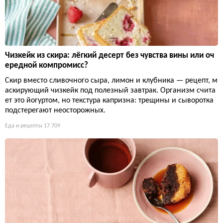
Чизкейк из скира: лёгкий десерт без чувства вины или оч
ередной компромисс?
Скир вместо сливочного сыра, лимон и клубника — рецепт, м
аскирующий чизкейк под полезный завтрак. Организм счита
ет это йогуртом, но текстура капризна: трещины и сыворотка
подстерегают неосторожных.
Еда и рецепты
17 709