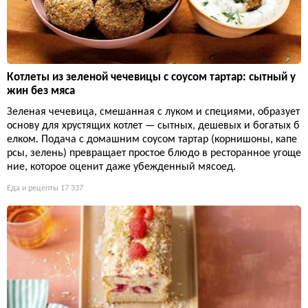
Котлеты из зеленой чечевицы с соусом тартар: сытный у
жин без мяса
Зеленая чечевица, смешанная с луком и специями, образует
основу для хрустящих котлет — сытных, дешевых и богатых б
елком. Подача с домашним соусом тартар (корнишоны, капе
рсы, зелень) превращает простое блюдо в ресторанное угоще
ние, которое оценит даже убежденный мясоед.
Еда и рецепты
17 337