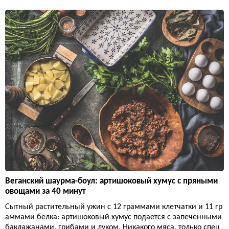
Веганский шаурма-боул: артишоковый хумус с пряными
овощами за 40 минут
Сытный растительный ужин с 12 граммами клетчатки и 11 гр
аммами белка: артишоковый хумус подается с запеченными
баклажанами, грибами и луком. Никакого мяса, только спец