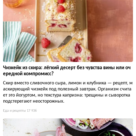
Чизкейк из скира: лёгкий десерт без чувства вины или оч
ередной компромисс?
Скир вместо сливочного сыра, лимон и клубника — рецепт, м
аскирующий чизкейк под полезный завтрак. Организм счита
ет это йогуртом, но текстура капризна: трещины и сыворотка
подстерегают неосторожных.
Еда и рецепты
17 936