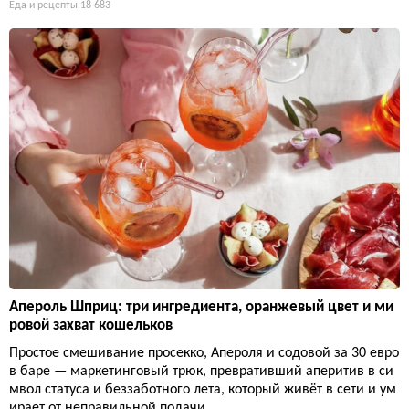
Еда и рецепты
18 683
Апероль Шприц: три ингредиента, оранжевый цвет и ми
ровой захват кошельков
Простое смешивание просекко, Апероля и содовой за 30 евро
в баре — маркетинговый трюк, превративший аперитив в си
мвол статуса и беззаботного лета, который живёт в сети и ум
ирает от неправильной подачи