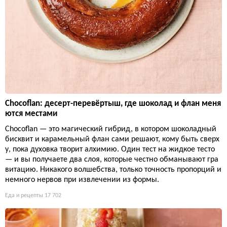
Chocoflan: десерт-перевёртыш, где шоколад и флан меня
ются местами
Chocoflan — это магический гибрид, в котором шоколадный
бисквит и карамельный флан сами решают, кому быть сверх
у, пока духовка творит алхимию. Один тест на жидкое тесто
— и вы получаете два слоя, которые честно обманывают гра
витацию. Никакого волшебства, только точность пропорций и
немного нервов при извлечении из формы.
Еда и рецепты
17 702