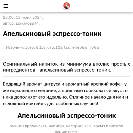
23:00, 13 июня 2024
,
автор: Ермакова М.
Апельсиновый эспрессо-тоник
Источник фото:
https://ru.123rf.com/profile_yolya
Оригинальный напиток из минимума вполне простых
ингредиентов - апельсиновый эспрессо-тоник.
Бодрящий аромат цитруса и ароматный крепкий кофе - у
же идеальное сочетание, а приятный горьковатый вкус то
ника дополняет его идеально. Отличное начало дня или н
есложный коктейль для особенных случаев!
Апельсиновый эспрессо-тоник
Кухня: Европейская, напитки, калории: 112, время приготов
ления: 00:10