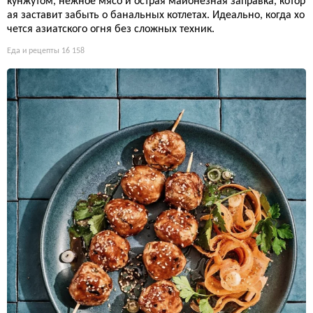
кунжутом, нежное мясо и острая майонезная заправка, котор
ая заставит забыть о банальных котлетах. Идеально, когда хо
чется азиатского огня без сложных техник.
Еда и рецепты
16 158