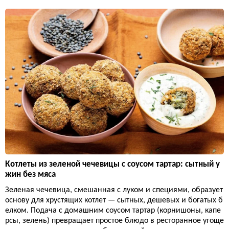
Котлеты из зеленой чечевицы с соусом тартар: сытный у
жин без мяса
Зеленая чечевица, смешанная с луком и специями, образует
основу для хрустящих котлет — сытных, дешевых и богатых б
елком. Подача с домашним соусом тартар (корнишоны, капе
рсы, зелень) превращает простое блюдо в ресторанное угоще