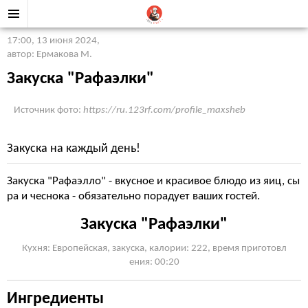
17:00, 13 июня 2024
,
автор: Ермакова М.
Закуска "Рафаэлки"
Источник фото:
https://ru.123rf.com/profile_maxsheb
Закуска на каждый день!
Закуска "Рафаэлло" - вкусное и красивое блюдо из яиц, сы
ра и чеснока - обязательно порадует ваших гостей.
Закуска "Рафаэлки"
Кухня: Европейская, закуска, калории: 222, время приготовл
ения: 00:20
Ингредиенты