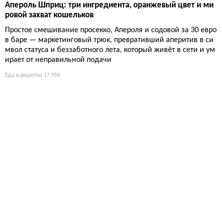
Апероль Шприц: три ингредиента, оранжевый цвет и ми
ровой захват кошельков
Простое смешивание просекко, Апероля и содовой за 30 евро
в баре — маркетинговый трюк, превративший аперитив в си
мвол статуса и беззаботного лета, который живёт в сети и ум
ирает от неправильной подачи
Еда и рецепты
17 994