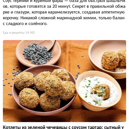
Соус терияки и куриный фарш — база для быстрых шашлычк
ов, которые готовятся за 20 минут. Секрет в правильной обжа
рке и глазури, которая карамелизуется, создавая аппетитную
корочку. Никакой сложной маринадной химии, только балан
с сладкого и солёного.
Еда и рецепты
14 042
Котлеты из зеленой чечевицы с соусом тартар: сытный у