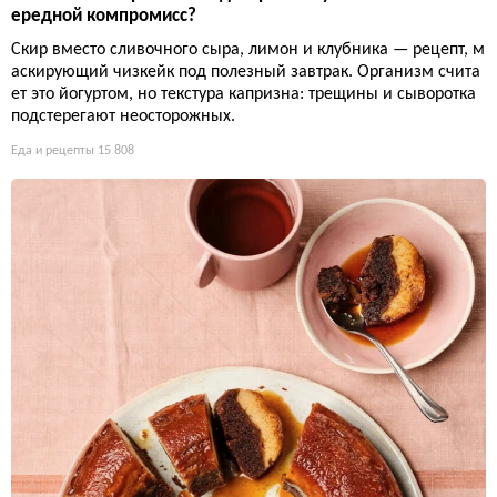
ередной компромисс?
Скир вместо сливочного сыра, лимон и клубника — рецепт, м
аскирующий чизкейк под полезный завтрак. Организм счита
ет это йогуртом, но текстура капризна: трещины и сыворотка
подстерегают неосторожных.
Еда и рецепты
15 808