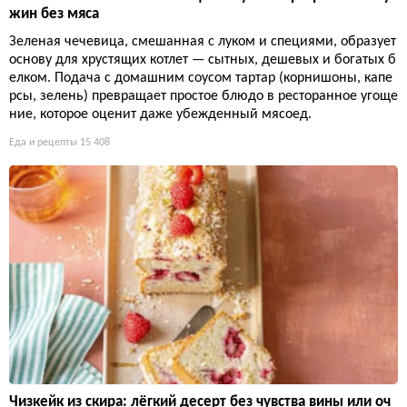
жин без мяса
Зеленая чечевица, смешанная с луком и специями, образует
основу для хрустящих котлет — сытных, дешевых и богатых б
елком. Подача с домашним соусом тартар (корнишоны, капе
рсы, зелень) превращает простое блюдо в ресторанное угоще
ние, которое оценит даже убежденный мясоед.
Еда и рецепты
15 408
Чизкейк из скира: лёгкий десерт без чувства вины или оч