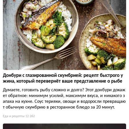
Донбури с глазированной скумбрией: рецепт быстрого у
жина, который перевернёт ваше представление о рыбе
Думаете, готовить рыбу сложно и долго? Этот донбури докаж
ет обратное: минимум усилий, максимум вкуса, и никакого з
апаха на кухне. Соус терияки, овощи и водоросли превращаю
т обычную скумбрию в ресторанное блюдо за 20 минут.
Еда и рецепты
12 262