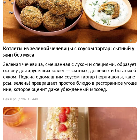
Котлеты из зеленой чечевицы с соусом тартар: сытный у
жин без мяса
Зеленая чечевица, смешанная с луком и специями, образует
основу для хрустящих котлет — сытных, дешевых и богатых б
елком. Подача с домашним соусом тартар (корнишоны, капе
рсы, зелень) превращает простое блюдо в ресторанное угоще
ние, которое оценит даже убежденный мясоед.
Еда и рецепты
15 440