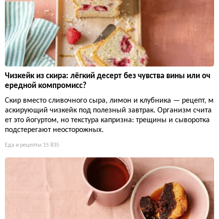
Чизкейк из скира: лёгкий десерт без чувства вины или оч
ередной компромисс?
Скир вместо сливочного сыра, лимон и клубника — рецепт, м
аскирующий чизкейк под полезный завтрак. Организм счита
ет это йогуртом, но текстура капризна: трещины и сыворотка
подстерегают неосторожных.
Еда и рецепты
15 835