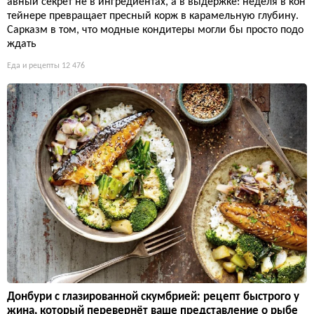
авный секрет не в ингредиентах, а в выдержке: неделя в кон
тейнере превращает пресный корж в карамельную глубину.
Сарказм в том, что модные кондитеры могли бы просто подо
ждать
Еда и рецепты
12 476
Донбури с глазированной скумбрией: рецепт быстрого у
жина, который перевернёт ваше представление о рыбе