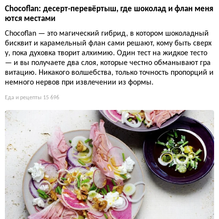
Chocoflan: десерт-перевёртыш, где шоколад и флан меня
ются местами
Chocoflan — это магический гибрид, в котором шоколадный
бисквит и карамельный флан сами решают, кому быть сверх
у, пока духовка творит алхимию. Один тест на жидкое тесто
— и вы получаете два слоя, которые честно обманывают гра
витацию. Никакого волшебства, только точность пропорций и
немного нервов при извлечении из формы.
Еда и рецепты
15 696