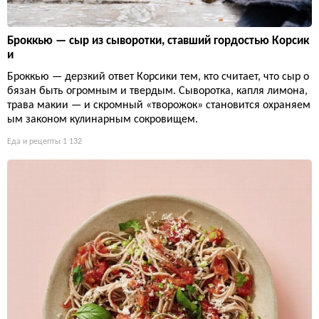
Броккью — сыр из сыворотки, ставший гордостью Корсик
и
Броккью — дерзкий ответ Корсики тем, кто считает, что сыр о
бязан быть огромным и твердым. Сыворотка, капля лимона,
трава макии — и скромный «творожок» становится охраняем
ым законом кулинарным сокровищем.
Еда и рецепты
1 132