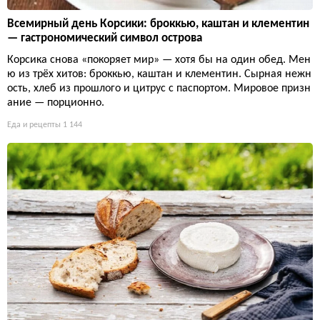
Всемирный день Корсики: броккью, каштан и клементин
— гастрономический символ острова
Корсика снова «покоряет мир» — хотя бы на один обед. Мен
ю из трёх хитов: броккью, каштан и клементин. Сырная нежн
ость, хлеб из прошлого и цитрус с паспортом. Мировое призн
ание — порционно.
Еда и рецепты
1 144