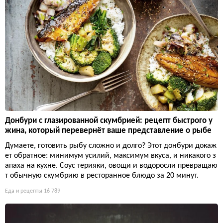
Донбури с глазированной скумбрией: рецепт быстрого у
жина, который перевернёт ваше представление о рыбе
Думаете, готовить рыбу сложно и долго? Этот донбури докаж
ет обратное: минимум усилий, максимум вкуса, и никакого з
апаха на кухне. Соус терияки, овощи и водоросли превращаю
т обычную скумбрию в ресторанное блюдо за 20 минут.
Еда и рецепты
16 789