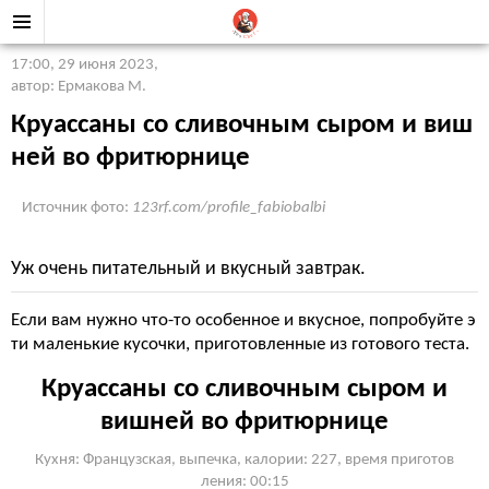
17:00, 29 июня 2023
,
автор: Ермакова М.
Круассаны со сливочным сыром и виш
ней во фритюрнице
Источник фото:
123rf.com/profile_fabiobalbi
Уж очень питательный и вкусный завтрак.
Если вам нужно что-то особенное и вкусное, попробуйте э
ти маленькие кусочки, приготовленные из готового теста.
Круассаны со сливочным сыром и
вишней во фритюрнице
Кухня: Французская, выпечка, калории: 227, время приготов
ления: 00:15