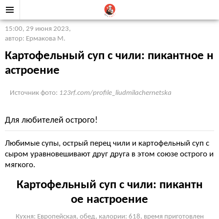
15:00, 29 июня 2023
,
автор: Ермакова М.
Картофельный суп с чили: пикантное н
астроение
Источник фото:
123rf.com/profile_liudmilachernetska
Для любителей острого!
Любимые супы, острый перец чили и картофельный суп с
сыром уравновешивают друг друга в этом союзе острого и
мягкого.
Картофельный суп с чили: пикантн
ое настроение
Кухня: Европейская, обед, калории: 618, время приготовлен