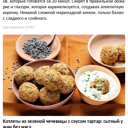
ов, которые готовятся за 20 минут. Секрет в правильной обжа
рке и глазури, которая карамелизуется, создавая аппетитную
корочку. Никакой сложной маринадной химии, только балан
с сладкого и солёного.
Еда и рецепты
13 817
Котлеты из зеленой чечевицы с соусом тартар: сытный у
жин без мяса