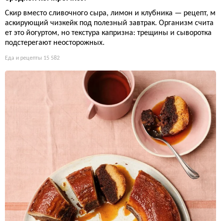
Скир вместо сливочного сыра, лимон и клубника — рецепт, м
аскирующий чизкейк под полезный завтрак. Организм счита
ет это йогуртом, но текстура капризна: трещины и сыворотка
подстерегают неосторожных.
Еда и рецепты
15 582