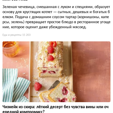
Зеленая чечевица, смешанная с луком и специями, образует
основу для хрустящих котлет — сытных, дешевых и богатых б
елком. Подача с домашним соусом тартар (корнишоны, капе
рсы, зелень) превращает простое блюдо в ресторанное угоще
ние, которое оценит даже убежденный мясоед.
Еда и рецепты
15 203
Чизкейк из скира: лёгкий десерт без чувства вины или оч
ередной компромисс?