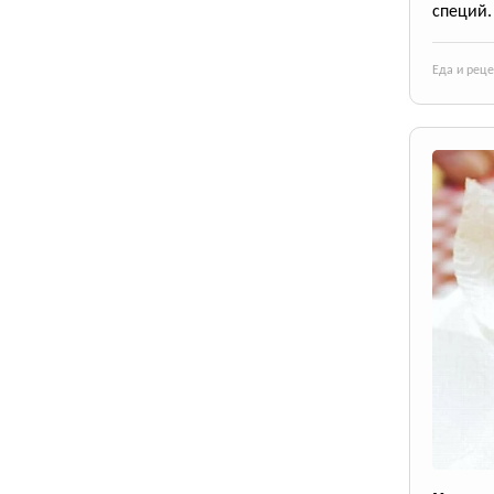
специй.
Еда и рец