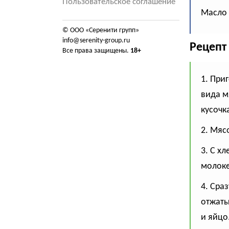
Пользовательское соглашение
Масло 
© ООО «Серенити групп»
info@serenity-group.ru
Рецепт
Все права защищены.
18+
1. При
вида м
кусочк
2. Мяс
3. С х
молоке
4. Сра
отжаты
и яйцо