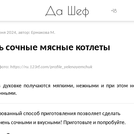
Да Шеф
+18
юня 2024
,
автор: Ермакова М.
ь сочные мясные котлеты
фото:
https://ru.123rf.com/profile_yelenayemchuk
в духовке получаются мягкими, нежными и при этом н
нными.
ованный способ приготовления позволяет сделать
чень сочными и вкусными! Приготовьте и попробуйте.