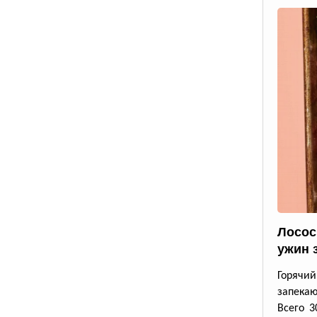
Лосос
ужин 
Горячи
запека
Всего 3