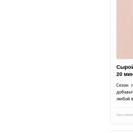
Сырой
20 ми
Сезон 
добавьт
любой в
Еда и рец