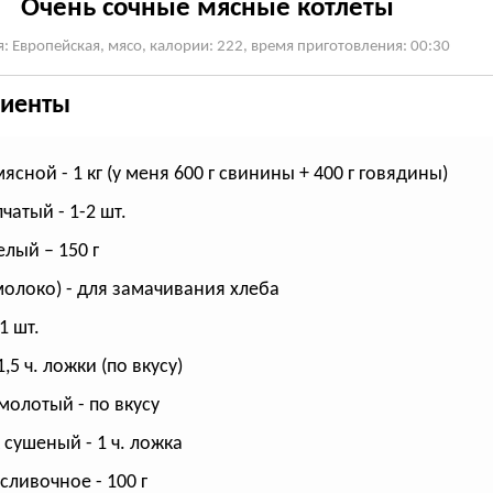
Очень сочные мясные котлеты
я: Европейская, мясо, калории: 222, время приготовления: 00:30
иенты
ясной - 1 кг (у меня 600 г свинины + 400 г говядины)
чатый - 1-2 шт.
елый – 150 г
молоко) - для замачивания хлеба
1 шт.
1,5 ч. ложки (по вкусу)
молотый - по вкусу
 сушеный - 1 ч. ложка
сливочное - 100 г