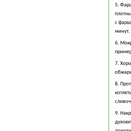
5. Фар
плотны
с фарш
минут.
6. Мок
пример
7. Хор
обжари
8. Про
котлет
сливоч
9. Нак
духовк
доходи