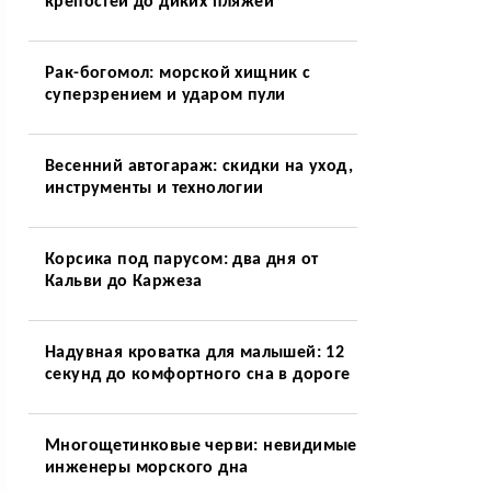
крепостей до диких пляжей
Рак-богомол: морской хищник с
суперзрением и ударом пули
Весенний автогараж: скидки на уход,
инструменты и технологии
Корсика под парусом: два дня от
Кальви до Каржеза
Надувная кроватка для малышей: 12
секунд до комфортного сна в дороге
Многощетинковые черви: невидимые
инженеры морского дна