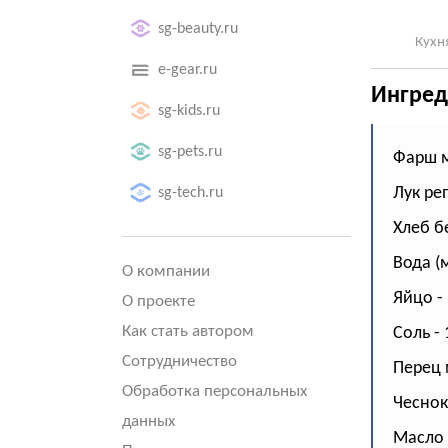
sg-beauty.ru
Кухн
e-gear.ru
Ингред
sg-kids.ru
sg-pets.ru
Фарш м
Лук реп
sg-tech.ru
Хлеб б
Вода (
О компании
Яйцо - 
О проекте
Как стать автором
Соль - 
Сотрудничество
Перец 
Обработка персональных
Чеснок
данных
Масло 