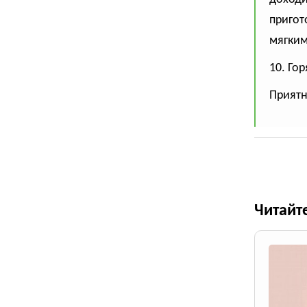
пригот
мягким
10. Го
Приятн
Читайт