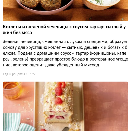
Котлеты из зеленой чечевицы с соусом тартар: сытный у
жин без мяса
Зеленая чечевица, смешанная с луком и специями, образует
основу для хрустящих котлет — сытных, дешевых и богатых б
елком. Подача с домашним соусом тартар (корнишоны, капе
рсы, зелень) превращает простое блюдо в ресторанное угоще
ние, которое оценит даже убежденный мясоед.
Еда и рецепты
15 192