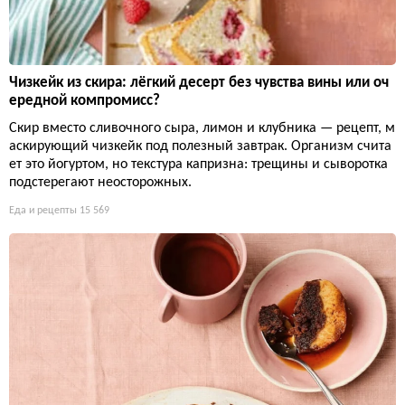
Чизкейк из скира: лёгкий десерт без чувства вины или оч
ередной компромисс?
Скир вместо сливочного сыра, лимон и клубника — рецепт, м
аскирующий чизкейк под полезный завтрак. Организм счита
ет это йогуртом, но текстура капризна: трещины и сыворотка
подстерегают неосторожных.
Еда и рецепты
15 569