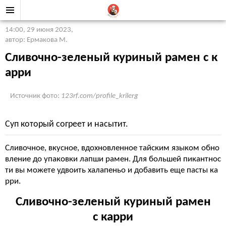
14:00, 29 июня 2023
,
автор: Ермакова М.
Сливочно-зеленый куриный рамен с к
арри
Источник фото:
123rf.com/profile_krilerg
Суп который согреет и насытит.
Сливочное, вкусное, вдохновленное тайским языком обно
вление до упаковки лапши рамен. Для большей пикантнос
ти вы можете удвоить халапеньо и добавить еще пасты ка
рри.
Сливочно-зеленый куриный рамен
с карри