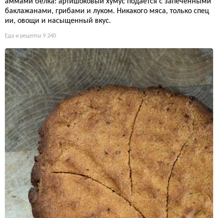
аммами белка: артишоковый хумус подается с запеченными
баклажанами, грибами и луком. Никакого мяса, только спец
ии, овощи и насыщенный вкус.
Еда и рецепты
9 240