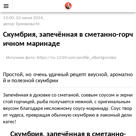
13:00, 02 июня 2024
,
автор: Ермакова М.
Скумбрия, запечённая в сметанно-горч
ичном маринаде
Источник фото:
https://ru.123rf.com/profile_albertgonzlez
Простой, но очень удачный рецепт вкусной, ароматно
й и полезной скумбрии
Запечённая в духовке со сметаной, соевым соусом и зерни
стой горчицей, рыба получается нежной, с оригинальным
вкусом благодаря несложному соусу-маринаду. Соус твор
ит чудеса, превращая обычную скумбрию в лакомый дели
катес!
Скумбрия, запечённая в сметанно-