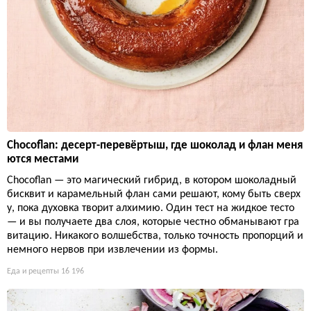
Chocoflan: десерт-перевёртыш, где шоколад и флан меня
ются местами
Chocoflan — это магический гибрид, в котором шоколадный
бисквит и карамельный флан сами решают, кому быть сверх
у, пока духовка творит алхимию. Один тест на жидкое тесто
— и вы получаете два слоя, которые честно обманывают гра
витацию. Никакого волшебства, только точность пропорций и
немного нервов при извлечении из формы.
Еда и рецепты
16 196