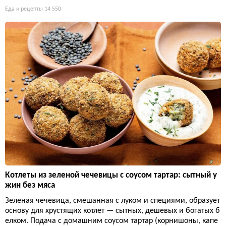
Еда и рецепты
14 550
Котлеты из зеленой чечевицы с соусом тартар: сытный у
жин без мяса
Зеленая чечевица, смешанная с луком и специями, образует
основу для хрустящих котлет — сытных, дешевых и богатых б
елком. Подача с домашним соусом тартар (корнишоны, капе