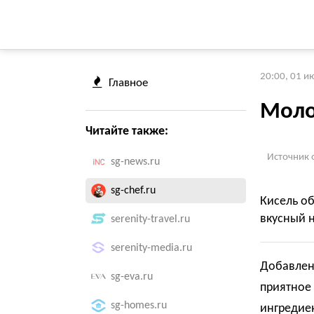
20:00, 01 и
Главное
Моло
Читайте также:
Источник 
sg-news.ru
sg-chef.ru
Кисель об
вкусный н
serenity-travel.ru
serenity-media.ru
Добавлени
sg-eva.ru
приятное
sg-homes.ru
ингредие