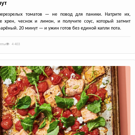
нут
перезрелых томатов — не повод для паники. Натрите их,
е хрен, чеснок и лимон, и получите соус, который затмит
арёный. 20 минут — и ужин готов без единой капли пота.
епты
4 403