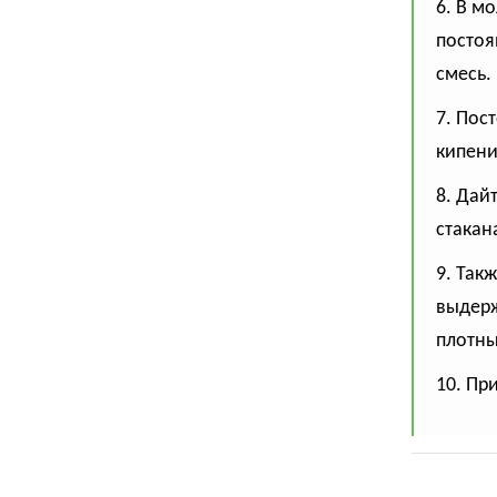
6. В м
постоя
смесь.
7. Пос
кипени
8. Дай
стакан
9. Так
выдерж
плотны
10. Пр