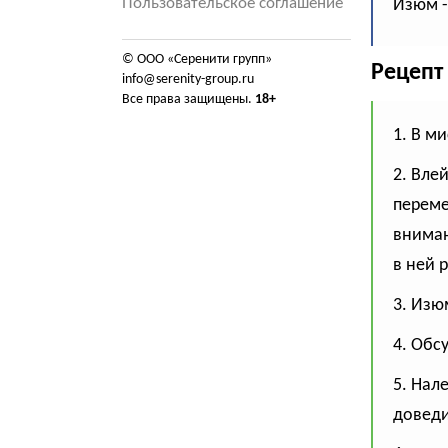
Пользовательское соглашение
Изюм - 
© ООО «Серенити групп»
Рецепт
info@serenity-group.ru
Все права защищены.
18+
1. В м
2. Вле
переме
вниман
в ней 
3. Изю
4. Обс
5. Нал
доведи