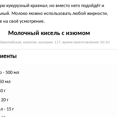
ую кукурузный крахмал, но вместо него подойдёт и
ьный. Молоко можно использовать любой жирности,
 на своё усмотрение.
Молочный кисель с изюмом
 Европейская, напитки, калории: 117, время приготовления: 00:10
иенты
 - 500 мл
50 мл
0 г
 20 г
 - 15 г