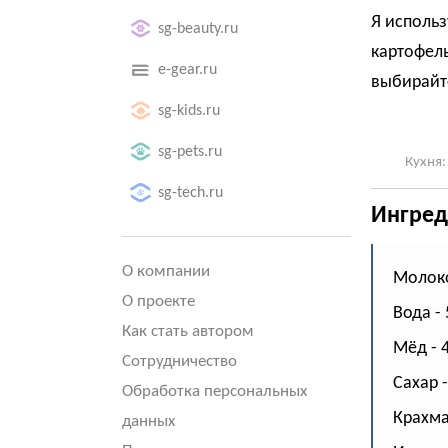
Я использ
sg-beauty.ru
картофел
e-gear.ru
выбирайте
sg-kids.ru
sg-pets.ru
Кухня:
sg-tech.ru
Ингред
О компании
Молоко
О проекте
Вода - 
Как стать автором
Мёд - 4
Сотрудничество
Сахар -
Обработка персональных
Крахмал
данных