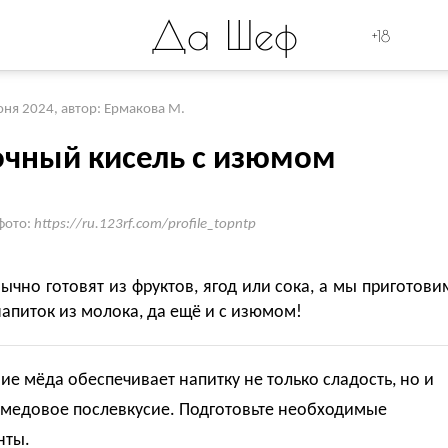
Да Шеф
+18
юня 2024
,
автор: Ермакова М.
чный кисель с изюмом
фото:
https://ru.123rf.com/profile_topntp
ычно готовят из фруктов, ягод или сока, а мы приготови
апиток из молока, да ещё и с изюмом!
е мёда обеспечивает напитку не только сладость, но и
 медовое послевкусие. Подготовьте необходимые
нты.