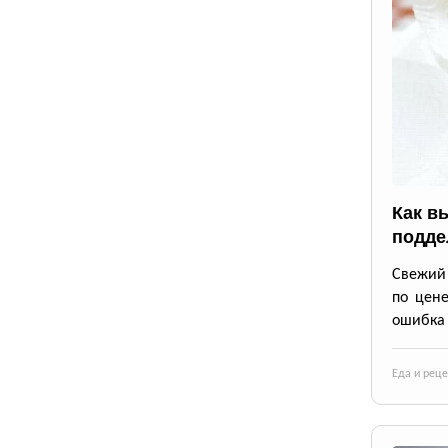
Как в
подде
Свежий 
по цене
ошибка 
Еда и рец