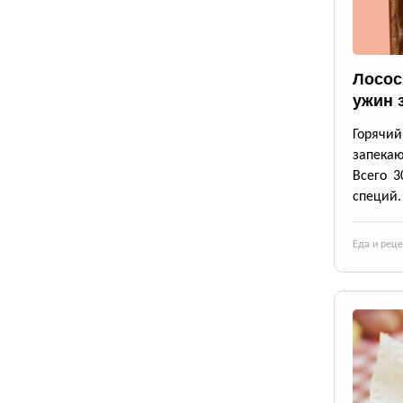
Лосос
ужин 
Горячи
запека
Всего 3
специй.
Еда и рец