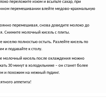
олоко переложите изюм и всыпьте сахар, при
нном перемешивании влейте медово-крахмальную
тоянно перемешивая, снова доведите молоко до
я. Снимите молочный кисель с плиты.
те киселю полностью остыть. Разлейте кисель по
ам и подавайте к столу.
же молочный кисель после охлаждения можно
ать 30 минут в холодильнике – он станет более
м и похожим на нежный пудинг.
иятного аппетита!