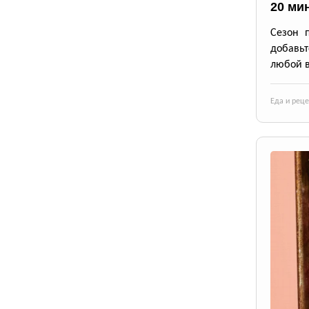
20 ми
Сезон 
добавьт
любой в
Еда и рец