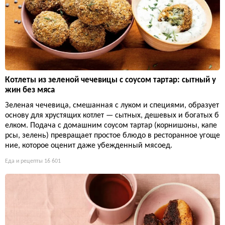
Котлеты из зеленой чечевицы с соусом тартар: сытный у
жин без мяса
Зеленая чечевица, смешанная с луком и специями, образует
основу для хрустящих котлет — сытных, дешевых и богатых б
елком. Подача с домашним соусом тартар (корнишоны, капе
рсы, зелень) превращает простое блюдо в ресторанное угоще
ние, которое оценит даже убежденный мясоед.
Еда и рецепты
16 601