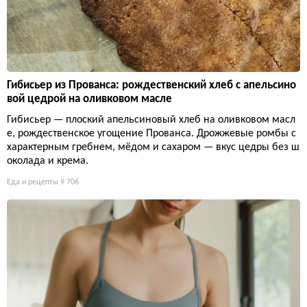
Гибисьер из Прованса: рождественский хлеб с апельсино
вой цедрой на оливковом масле
Гибисьер — плоский апельсиновый хлеб на оливковом масл
е, рождественское угощение Прованса. Дрожжевые ромбы с
характерным гребнем, мёдом и сахаром — вкус цедры без ш
околада и крема.
Еда и рецепты
9 706