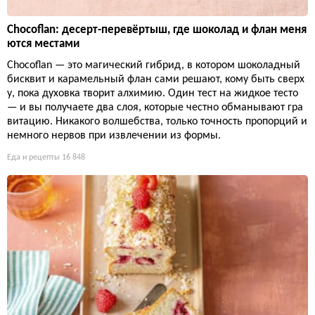
Chocoflan: десерт-перевёртыш, где шоколад и флан меня
ются местами
Chocoflan — это магический гибрид, в котором шоколадный
бисквит и карамельный флан сами решают, кому быть сверх
у, пока духовка творит алхимию. Один тест на жидкое тесто
— и вы получаете два слоя, которые честно обманывают гра
витацию. Никакого волшебства, только точность пропорций и
немного нервов при извлечении из формы.
Еда и рецепты
16 848