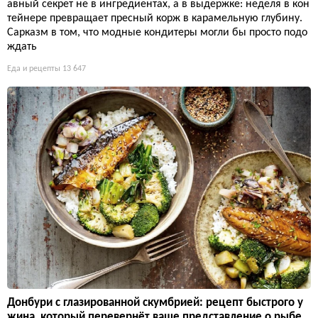
авный секрет не в ингредиентах, а в выдержке: неделя в кон
тейнере превращает пресный корж в карамельную глубину.
Сарказм в том, что модные кондитеры могли бы просто подо
ждать
Еда и рецепты
13 647
Донбури с глазированной скумбрией: рецепт быстрого у
жина, который перевернёт ваше представление о рыбе