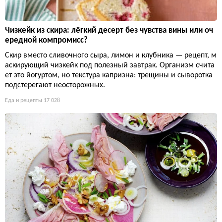
Чизкейк из скира: лёгкий десерт без чувства вины или оч
ередной компромисс?
Скир вместо сливочного сыра, лимон и клубника — рецепт, м
аскирующий чизкейк под полезный завтрак. Организм счита
ет это йогуртом, но текстура капризна: трещины и сыворотка
подстерегают неосторожных.
Еда и рецепты
17 028