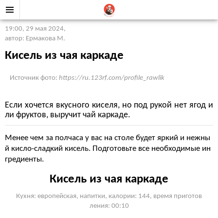
19:00, 29 мая 2024
,
автор: Ермакова М.
Кисель из чая каркаде
Источник фото:
https://ru.123rf.com/profile_rawlik
Если хочется вкусного киселя, но под рукой нет ягод и
ли фруктов, выручит чай каркаде.
Менее чем за полчаса у вас на столе будет яркий и нежны
й кисло-сладкий кисель. Подготовьте все необходимые ин
гредиенты.
Кисель из чая каркаде
Кухня: европейская, напитки, калории: 144, время приготов
ления: 00:10