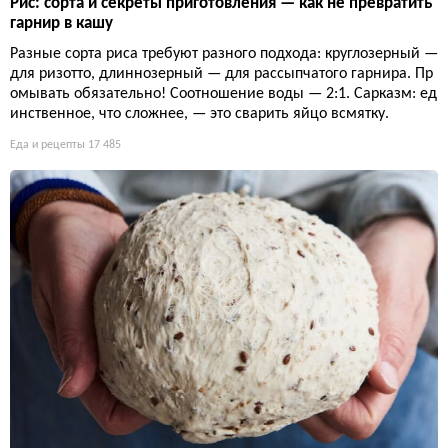
Рис: сорта и секреты приготовления — как не превратить
гарнир в кашу
Разные сорта риса требуют разного подхода: круглозерный —
для ризотто, длиннозерный — для рассыпчатого гарнира. Пр
омывать обязательно! Соотношение воды — 2:1. Сарказм: ед
инственное, что сложнее, — это сварить яйцо всмятку.
Еда и рецепты
17 485