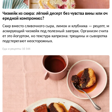
Чизкейк из скира: лёгкий десерт без чувства вины или оч
ередной компромисс?
Скир вместо сливочного сыра, лимон и клубника — рецепт, м
аскирующий чизкейк под полезный завтрак. Организм счита
ет это йогуртом, но текстура капризна: трещины и сыворотка
подстерегают неосторожных.
Еда и рецепты
16 544