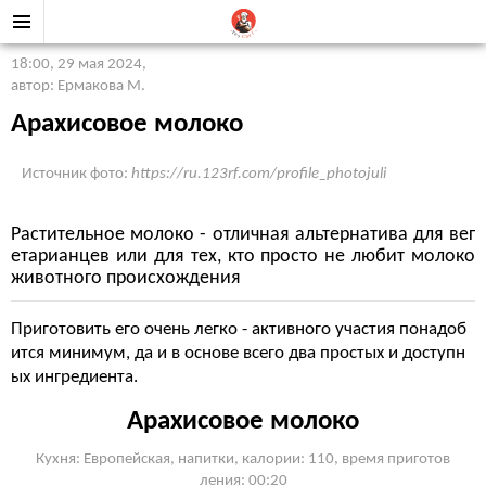
18:00, 29 мая 2024
,
автор: Ермакова М.
Арахисовое молоко
Источник фото:
https://ru.123rf.com/profile_photojuli
Растительное молоко - отличная альтернатива для вег
етарианцев или для тех, кто просто не любит молоко
животного происхождения
Приготовить его очень легко - активного участия понадоб
ится минимум, да и в основе всего два простых и доступн
ых ингредиента.
Арахисовое молоко
Кухня: Европейская, напитки, калории: 110, время приготов
ления: 00:20