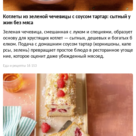
Котлеты из зеленой чечевицы с соусом тартар: сытный у
жин без мяса
Зеленая чечевица, смешанная с луком и специями, образует
основу для хрустящих котлет — сытных, дешевых и богатых б
елком. Подача с домашним соусом тартар (корнишоны, капе
рсы, зелень) превращает простое блюдо в ресторанное угоще
ние, которое оценит даже убежденный мясоед.
Еда и рецепты
16 153