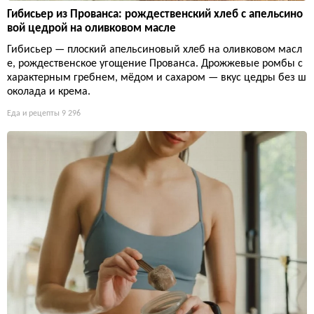
Гибисьер из Прованса: рождественский хлеб с апельсино
вой цедрой на оливковом масле
Гибисьер — плоский апельсиновый хлеб на оливковом масл
е, рождественское угощение Прованса. Дрожжевые ромбы с
характерным гребнем, мёдом и сахаром — вкус цедры без ш
околада и крема.
Еда и рецепты
9 296