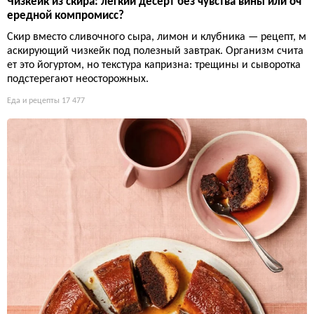
Чизкейк из скира: лёгкий десерт без чувства вины или оч
ередной компромисс?
Скир вместо сливочного сыра, лимон и клубника — рецепт, м
аскирующий чизкейк под полезный завтрак. Организм счита
ет это йогуртом, но текстура капризна: трещины и сыворотка
подстерегают неосторожных.
Еда и рецепты
17 477