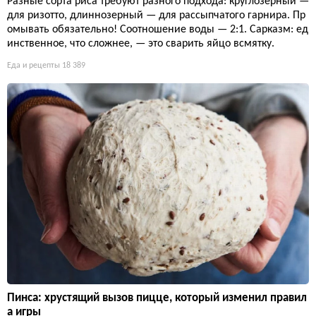
Разные сорта риса требуют разного подхода: круглозерный —
для ризотто, длиннозерный — для рассыпчатого гарнира. Пр
омывать обязательно! Соотношение воды — 2:1. Сарказм: ед
инственное, что сложнее, — это сварить яйцо всмятку.
Еда и рецепты
18 389
Пинса: хрустящий вызов пицце, который изменил правил
а игры