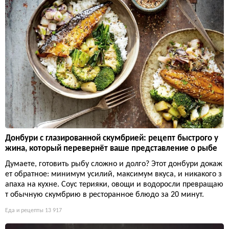
Донбури с глазированной скумбрией: рецепт быстрого у
жина, который перевернёт ваше представление о рыбе
Думаете, готовить рыбу сложно и долго? Этот донбури докаж
ет обратное: минимум усилий, максимум вкуса, и никакого з
апаха на кухне. Соус терияки, овощи и водоросли превращаю
т обычную скумбрию в ресторанное блюдо за 20 минут.
Еда и рецепты
13 917