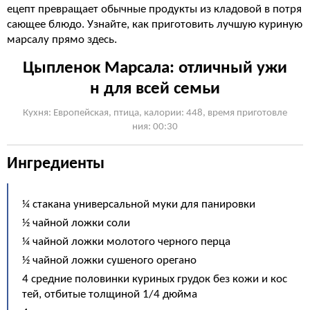
ецепт превращает обычные продукты из кладовой в потря
сающее блюдо. Узнайте, как приготовить лучшую куриную
марсалу прямо здесь.
Цыпленок Марсала: отличный ужи
н для всей семьи
Кухня: Европейская, птица, калории: 448, время приготовле
ния: 00:30
Ингредиенты
¼ стакана универсальной муки для панировки
½ чайной ложки соли
¼ чайной ложки молотого черного перца
½ чайной ложки сушеного орегано
4 средние половинки куриных грудок без кожи и кос
тей, отбитые толщиной 1/4 дюйма