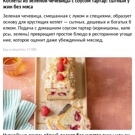
Котлеты из зеленой чечевицы с соусом тартар: сытный у
жин без мяса
Зеленая чечевица, смешанная с луком и специями, образует
основу для хрустящих котлет — сытных, дешевых и богатых б
елком. Подача с домашним соусом тартар (корнишоны, капе
рсы, зелень) превращает простое блюдо в ресторанное угоще
ние, которое оценит даже убежденный мясоед.
Еда и рецепты
17 080