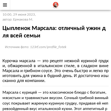
10:00, 29 июня 2023
,
автор: Ермакова М.
Цыпленок Марсала: отличный ужин д
ля всей семьи
Источник фото:
123rf.com/profile_fotek
Курочка марсала — это рецепт нежной куриной грудк
и, обжаренной в итальянском стиле, в сладком вине
Марсала и грибном соусе. Это очень быстро и легко пр
иготовить для ужина в будний день. И достаточно изы
сканно для компании.
Марсала с курицей — это классическое блюдо с богатым,
мясистым и травянистым вкусом. Сочный грибной винный
соус покрывает жареную куриную грудку, придавая ей неп
ревзойденный вкус итальянской кухни. Этот аппетитный р