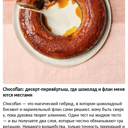
Chocoflan: десерт-перевёртыш, где шоколад и флан меня
ются местами
Chocoflan — это магический гибрид, в котором шоколадный
бисквит и карамельный флан сами решают, кому быть сверх
у, пока духовка творит алхимию. Один тест на жидкое тесто
— и вы получаете два слоя, которые честно обманывают гра
витацию. Никакого волшебства, только точность пропорций и