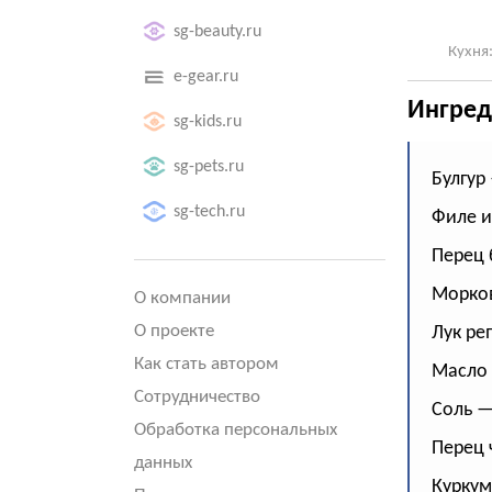
sg-beauty.ru
Кухня
e-gear.ru
Ингред
sg-kids.ru
sg-pets.ru
Булгур 
sg-tech.ru
Филе и
Перец 
Морков
О компании
О проекте
Лук ре
Как стать автором
Масло 
Сотрудничество
Соль — 
Обработка персональных
Перец 
данных
Куркум