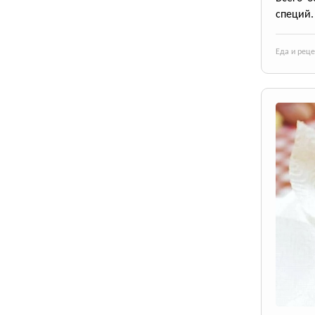
специй.
Еда и рец