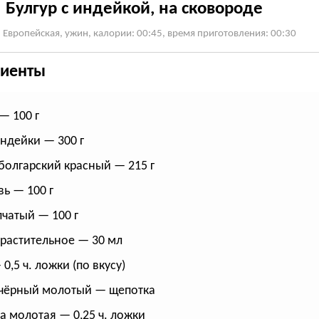
Булгур с индейкой, на сковороде
: Европейская, ужин, калории: 00:45, время приготовления: 00:30
иенты
— 100 г
ндейки — 300 г
болгарский красный — 215 г
ь — 100 г
пчатый — 100 г
растительное — 30 мл
0,5 ч. ложки (по вкусу)
чёрный молотый — щепотка
а молотая — 0,25 ч. ложки