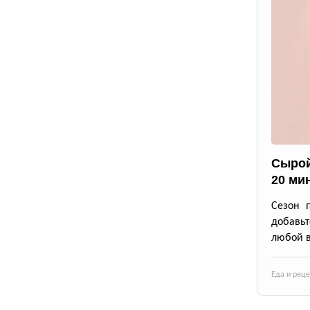
Сырой
20 ми
Сезон 
добавьт
любой в
Еда и рец