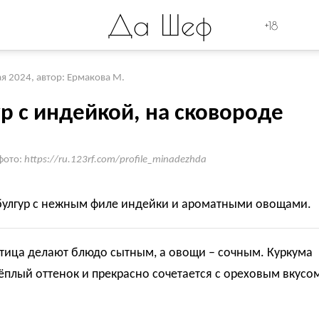
Да Шеф
+18
ая 2024
,
автор: Ермакова М.
р с индейкой, на сковороде
фото:
https://ru.123rf.com/profile_minadezhda
булгур с нежным филе индейки и ароматными овощами.
птица делают блюдо сытным, а овощи – сочным. Куркума
ёплый оттенок и прекрасно сочетается с ореховым вкусо