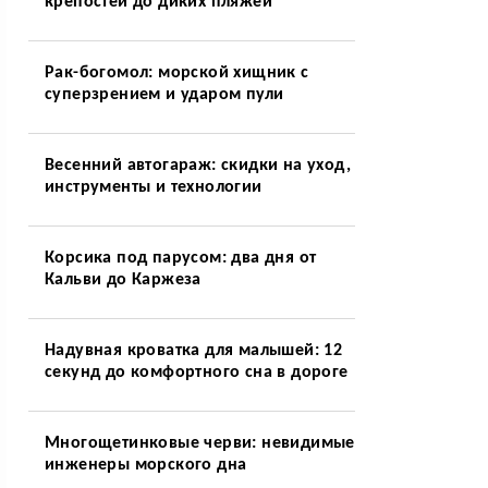
крепостей до диких пляжей
Рак-богомол: морской хищник с
суперзрением и ударом пули
Весенний автогараж: скидки на уход,
инструменты и технологии
Корсика под парусом: два дня от
Кальви до Каржеза
Надувная кроватка для малышей: 12
секунд до комфортного сна в дороге
Многощетинковые черви: невидимые
инженеры морского дна