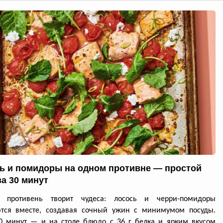
ь и помидоры на одном противне — простой
за 30 минут
й противень творит чудеса: лосось и черри-помидоры
ются вместе, создавая сочный ужин с минимумом посуды.
0 минут — и на столе блюдо с 36 г белка и ярким вкусом