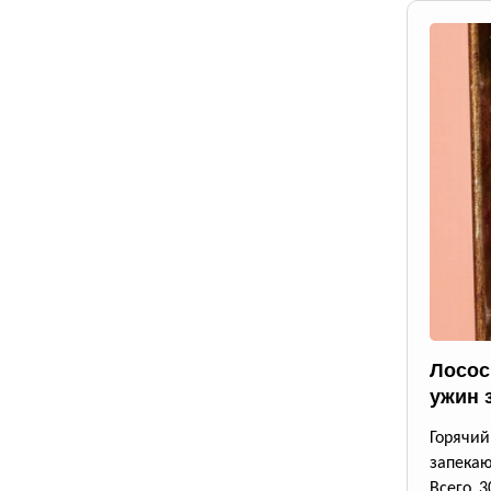
Лосос
ужин 
Горячи
запека
Всего 3