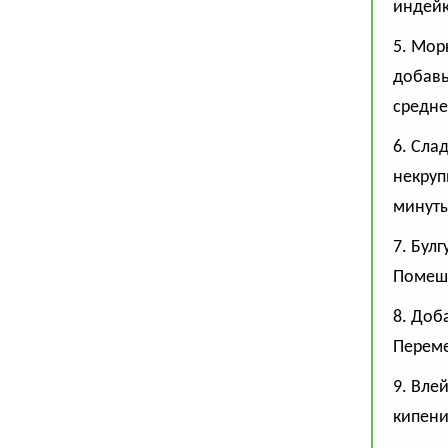
индейк
5. Мор
добавь
средне
6. Сла
некруп
минуты
7. Бул
Помеши
8. Доб
Перем
9. Вле
кипени