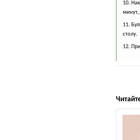
10. На
минут,
11. Бул
столу.
12. Пр
Читайт