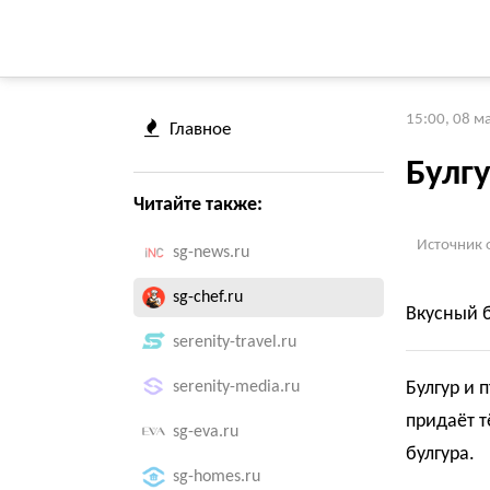
15:00, 08 м
Главное
Булгу
Читайте также:
Источник 
sg-news.ru
sg-chef.ru
Вкусный 
serenity-travel.ru
serenity-media.ru
Булгур и 
придаёт т
sg-eva.ru
булгура.
sg-homes.ru