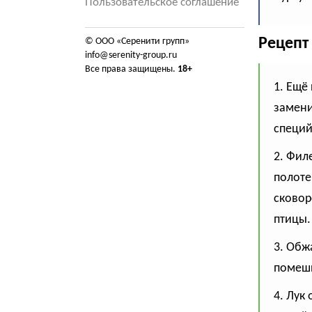
Пользовательское соглашение
Рецепт
© ООО «Серенити групп»
info@serenity-group.ru
Все права защищены.
18+
1. Ещё
замени
специй
2. Фил
полоте
сковор
птицы.
3. Обж
помеш
4. Лук