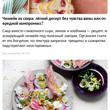
Чизкейк из скира: лёгкий десерт без чувства вины или оч
ередной компромисс?
Скир вместо сливочного сыра, лимон и клубника — рецепт, м
аскирующий чизкейк под полезный завтрак. Организм счита
ет это йогуртом, но текстура капризна: трещины и сыворотка
подстерегают неосторожных.
Еда и рецепты
14 174