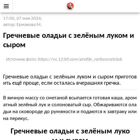
17:00, 07 мая 2024
,
автор: Ермакова М.
Гречневые оладьи с зелёным луком и
сыром
Источник фото:
https://ru.123rf.com/profile_rarityassetclub
Гречневые оладьи с зелёным луком и сыром приготов
ить ещё проще, если осталась вчерашняя гречка.
В яичную массу со сметаной всыпается готовая каша, аром
атный зелёный лук и солоноватый сыр. Обжариваются ола
дьи на сковороде до румяности и подаются к завтраку или
на перекус.
Гречневые оладьи с зелёным луко