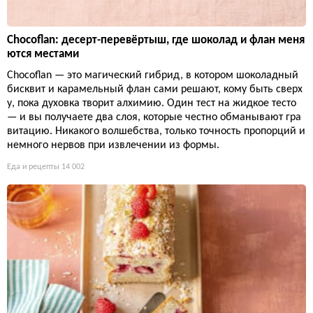
Chocoflan: десерт-перевёртыш, где шоколад и флан меня
ются местами
Chocoflan — это магический гибрид, в котором шоколадный
бисквит и карамельный флан сами решают, кому быть сверх
у, пока духовка творит алхимию. Один тест на жидкое тесто
— и вы получаете два слоя, которые честно обманывают гра
витацию. Никакого волшебства, только точность пропорций и
немного нервов при извлечении из формы.
Еда и рецепты
14 002