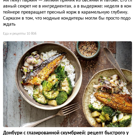
ми пекут паркин — липкий пряник из овсянки и патоки. Его гл
авный секрет не в ингредиентах, а в выдержке: неделя в кон
тейнере превращает пресный корж в карамельную глубину.
Сарказм в том, что модные кондитеры могли бы просто подо
ждать
Еда и рецепты
10 806
Донбури с глазированной скумбрией: рецепт быстрого у