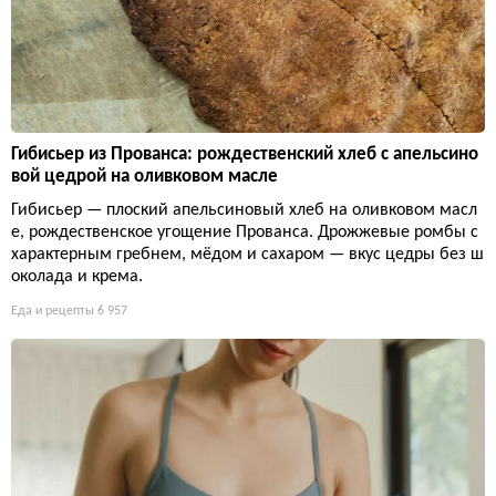
Гибисьер из Прованса: рождественский хлеб с апельсино
вой цедрой на оливковом масле
Гибисьер — плоский апельсиновый хлеб на оливковом масл
е, рождественское угощение Прованса. Дрожжевые ромбы с
характерным гребнем, мёдом и сахаром — вкус цедры без ш
околада и крема.
Еда и рецепты
6 957