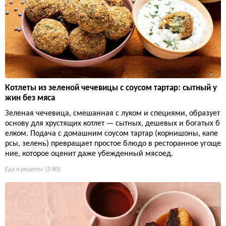
Котлеты из зеленой чечевицы с соусом тартар: сытный у
жин без мяса
Зеленая чечевица, смешанная с луком и специями, образует
основу для хрустящих котлет — сытных, дешевых и богатых б
елком. Подача с домашним соусом тартар (корнишоны, капе
рсы, зелень) превращает простое блюдо в ресторанное угоще
ние, которое оценит даже убежденный мясоед.
Еда и рецепты
13 805