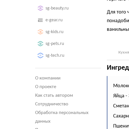
sg-beauty.ru
Для того 
e-gear.ru
понадобит
ванильный
sg-kids.ru
sg-pets.ru
Кухня
sg-tech.ru
Ингред
О компании
Молоко
О проекте
Как стать автором
Яйца - 
Сотрудничество
Сметан
Обработка персональных
Сахарн
данных
Пшенич