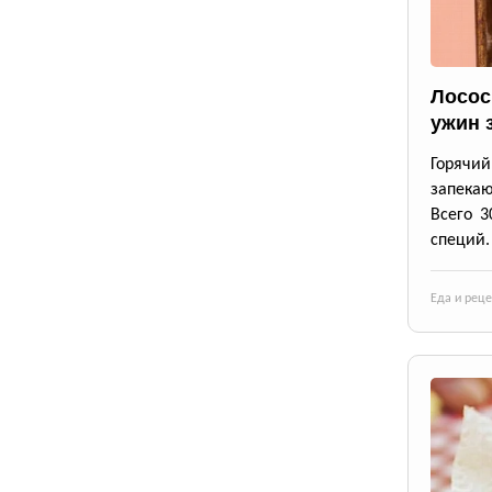
Лосос
ужин 
Горячи
запека
Всего 3
специй.
Еда и рец