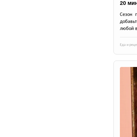
20 ми
Сезон 
добавьт
любой в
Еда и рец