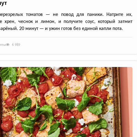
нут
перезрелых томатов — не повод для паники. Натрите их,
е хрен, чеснок и лимон, и получите соус, который затмит
арёный. 20 минут — и ужин готов без единой капли пота.
епты
6 989