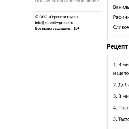
Пользовательское соглашение
Ваниль
Рафини
© ООО «Серенити групп»
info@serenity-group.ru
Сливоч
Все права защищены.
18+
Рецепт
1. В м
и щепо
2. Доб
3. В м
4. Пос
5. Тест