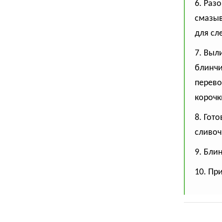
6. Раз
смазыв
для сл
7. Выл
блинчи
перево
корочк
8. Гот
сливоч
9. Бли
10. Пр