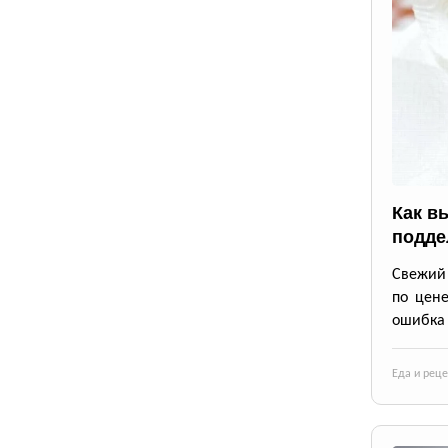
Как в
подде
Свежий 
по цене
ошибка 
Еда и рец