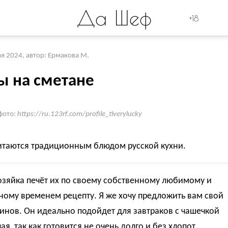
Да Шеф
+18
ая 2024
,
автор: Ермакова М.
ы на сметане
фото:
https://ru.123rf.com/profile_tiverylucky
итаются традиционным блюдом русской кухни.
озяйка печёт их по своему собственному любимому и
ому временем рецепту. Я же хочу предложить вам свой
инов. Он идеально подойдет для завтраков с чашечкой
чая, так как готовится не очень долго и без хлопот.