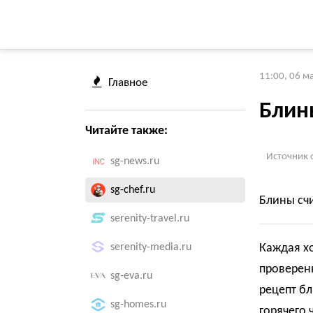
11:00, 06 м
Главное
Блин
Читайте также:
Источник 
sg-news.ru
sg-chef.ru
Блины сч
serenity-travel.ru
serenity-media.ru
Каждая х
проверенн
sg-eva.ru
рецепт бл
sg-homes.ru
горячего 