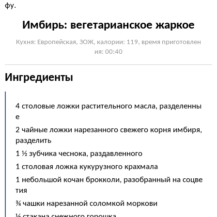
фу.
Имбирь: вегетарианское жаркое
Кухня: Европейская, ЗОЖ, калории: 119, время приготовлен
ия: 00:40
Ингредиенты
4 столовые ложки растительного масла, разделенны
е
2 чайные ложки нарезанного свежего корня имбиря,
разделить
1 ½ зубчика чеснока, раздавленного
1 столовая ложка кукурузного крахмала
1 небольшой кочан брокколи, разобранный на соцве
тия
¾ чашки нарезанной соломкой моркови
½ стакана снежного горошка