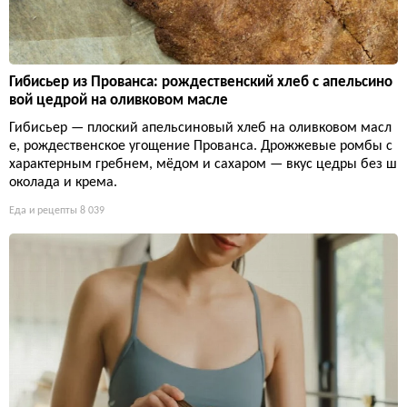
Гибисьер из Прованса: рождественский хлеб с апельсино
вой цедрой на оливковом масле
Гибисьер — плоский апельсиновый хлеб на оливковом масл
е, рождественское угощение Прованса. Дрожжевые ромбы с
характерным гребнем, мёдом и сахаром — вкус цедры без ш
околада и крема.
Еда и рецепты
8 039