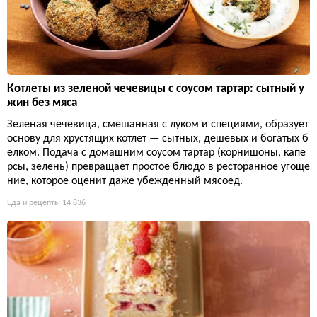
Котлеты из зеленой чечевицы с соусом тартар: сытный у
жин без мяса
Зеленая чечевица, смешанная с луком и специями, образует
основу для хрустящих котлет — сытных, дешевых и богатых б
елком. Подача с домашним соусом тартар (корнишоны, капе
рсы, зелень) превращает простое блюдо в ресторанное угоще
ние, которое оценит даже убежденный мясоед.
Еда и рецепты
14 836