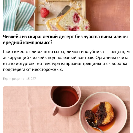
Чизкейк из скира: лёгкий десерт без чувства вины или оч
ередной компромисс?
Скир вместо сливочного сыра, лимон и клубника — рецепт, м
аскирующий чизкейк под полезный завтрак. Организм счита
ет это йогуртом, но текстура капризна: трещины и сыворотка
подстерегают неосторожных.
Еда и рецепты
15 227