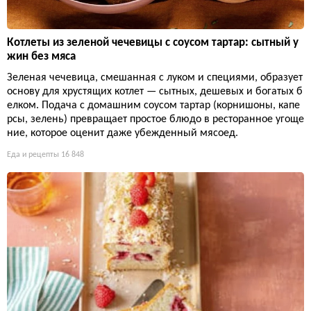
Котлеты из зеленой чечевицы с соусом тартар: сытный у
жин без мяса
Зеленая чечевица, смешанная с луком и специями, образует
основу для хрустящих котлет — сытных, дешевых и богатых б
елком. Подача с домашним соусом тартар (корнишоны, капе
рсы, зелень) превращает простое блюдо в ресторанное угоще
ние, которое оценит даже убежденный мясоед.
Еда и рецепты
16 848