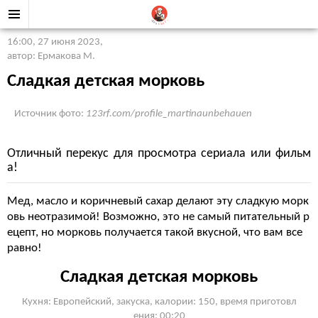
16:00, 27 июня 2023
,
автор: Ермакова М.
Сладкая детская морковь
Источник фото:
123rf.com/profile_martinaunbehauen
Отличный перекус для просмотра сериала или фильм
а!
Мед, масло и коричневый сахар делают эту сладкую морк
овь неотразимой! Возможно, это не самый питательный р
ецепт, но морковь получается такой вкусной, что вам все
равно!
Сладкая детская морковь
Кухня: Европейский, закуска, калории: 150, время приготовл
ения: 00:20