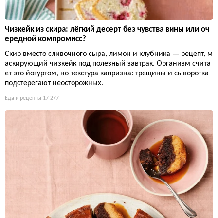
Чизкейк из скира: лёгкий десерт без чувства вины или оч
ередной компромисс?
Скир вместо сливочного сыра, лимон и клубника — рецепт, м
аскирующий чизкейк под полезный завтрак. Организм счита
ет это йогуртом, но текстура капризна: трещины и сыворотка
подстерегают неосторожных.
Еда и рецепты
17 277