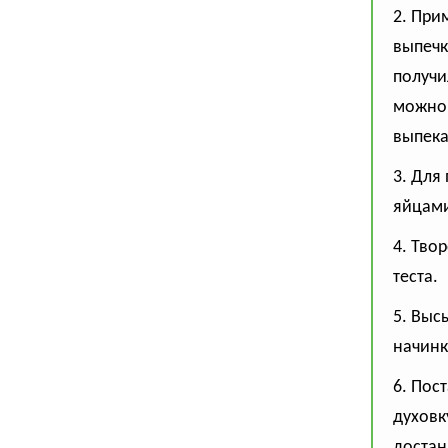
2. При
выпечк
получи
можно 
выпека
3. Для
яйцами
4. Тво
теста.
5. Выс
начинк
6. Пос
духовк
достан