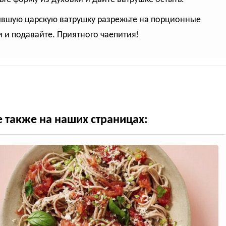
ывшую царскую ватрушку разрежьте на порционные
и и подавайте. Приятного чаепития!
е также на наших страницах: