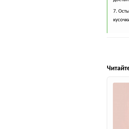
7. Ост
кусочк
Читайт