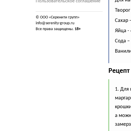
Для на
Пользовательское соглашение
Творог 
© ООО «Серенити групп»
Сахар –
info@serenity-group.ru
Все права защищены.
18+
Яйца - 
Сода – 
Ванили
Рецепт
1. Для
маргар
крошки
а можн
замер