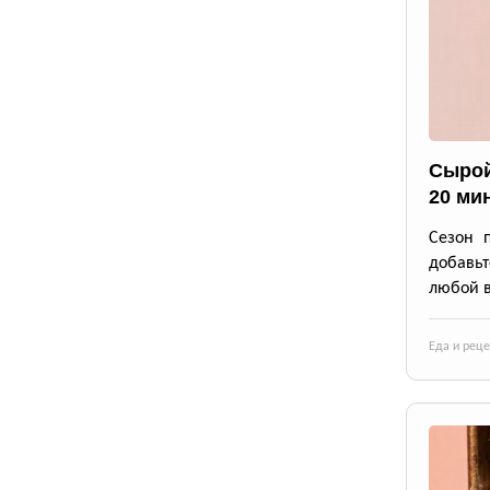
Сырой
20 ми
Сезон 
добавьт
любой в
Еда и рец