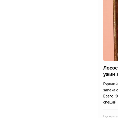
Лосос
ужин 
Горячи
запека
Всего 3
специй.
Еда и рец