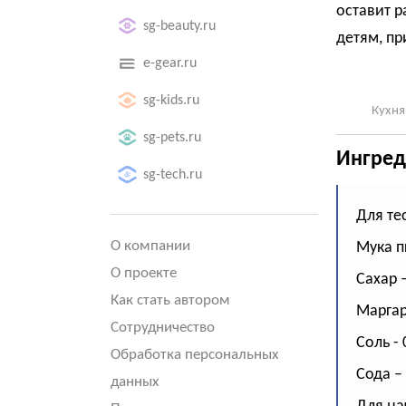
оставит 
sg-beauty.ru
детям, пр
e-gear.ru
sg-kids.ru
Кухня
sg-pets.ru
Ингред
sg-tech.ru
Для тес
О компании
Мука п
О проекте
Сахар –
Как стать автором
Маргар
Сотрудничество
Соль - 0
Обработка персональных
Сода – 
данных