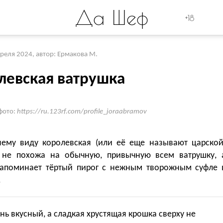
Да Шеф
+18
преля 2024
,
автор: Ермакова М.
левская ватрушка
фото:
https://ru.123rf.com/profile_joraabramov
ему виду королевская (или её еще называют царской
 не похожа на обычную, привычную всем ватрушку, 
апоминает тёртый пирог с нежным творожным суфле 
.
нь вкусный, а сладкая хрустящая крошка сверху не