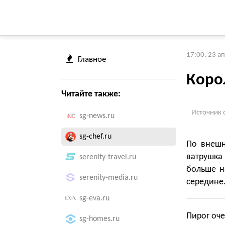
17:00, 23 а
Главное
Коро
Читайте также:
Источник 
sg-news.ru
sg-chef.ru
По внешн
ватрушка
serenity-travel.ru
больше н
serenity-media.ru
середине
sg-eva.ru
Пирог оче
sg-homes.ru