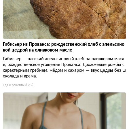
Гибисьер из Прованса: рождественский хлеб с апельсино
вой цедрой на оливковом масле
Гибисьер — плоский апельсиновый хлеб на оливковом масл
е, рождественское угощение Прованса. Дрожжевые ромбы с
характерным гребнем, мёдом и сахаром — вкус цедры без ш
околада и крема.
Еда и рецепты
8 236