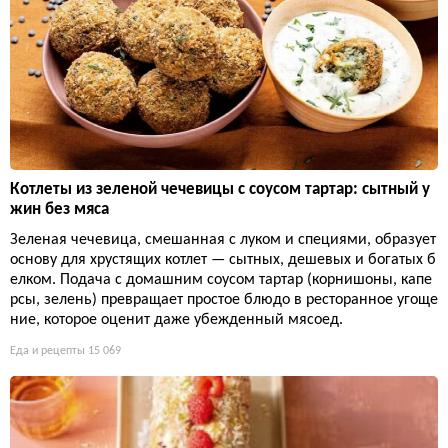
Котлеты из зеленой чечевицы с соусом тартар: сытный у
жин без мяса
Зеленая чечевица, смешанная с луком и специями, образует
основу для хрустящих котлет — сытных, дешевых и богатых б
елком. Подача с домашним соусом тартар (корнишоны, капе
рсы, зелень) превращает простое блюдо в ресторанное угоще
ние, которое оценит даже убежденный мясоед.
Еда и рецепты
15 069