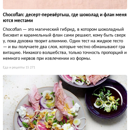
Chocoflan: десерт-перевёртыш, где шоколад и флан меня
ются местами
Chocoflan — это магический гибрид, в котором шоколадный
бисквит и карамельный флан сами решают, кому быть сверх
у, пока духовка творит алхимию. Один тест на жидкое тесто
— и вы получаете два слоя, которые честно обманывают гра
витацию. Никакого волшебства, только точность пропорций и
немного нервов при извлечении из формы.
Еда и рецепты
15 271