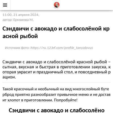
11:00, 21 апреля 2024
,
автор: Ермакова М.
Сэндвичи с авокадо и слабосолёной кр
асной рыбой
Источник фото:
https://ru.123rf.com/profile_tanyalovus
Сэндвичи с авокадо и слабосолёной красной рыбой –
сытная, вкусная и быстрая в приготовлении закуска, к
оторая украсит и праздничный стол, и повседневный р
ацион.
Такой красочный и необычный на вид многослойный буте
рброд приятно разнообразит привычное меню и не достав
ит хлопот в приготовлении. Попробуйте!
Сэндвичи с авокадо и слабосолёно