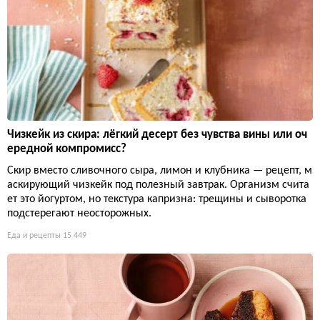
Чизкейк из скира: лёгкий десерт без чувства вины или оч
ередной компромисс?
Скир вместо сливочного сыра, лимон и клубника — рецепт, м
аскирующий чизкейк под полезный завтрак. Организм счита
ет это йогуртом, но текстура капризна: трещины и сыворотка
подстерегают неосторожных.
Еда и рецепты
15 449