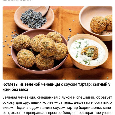
Котлеты из зеленой чечевицы с соусом тартар: сытный у
жин без мяса
Зеленая чечевица, смешанная с луком и специями, образует
основу для хрустящих котлет — сытных, дешевых и богатых б
елком. Подача с домашним соусом тартар (корнишоны, капе
рсы, зелень) превращает простое блюдо в ресторанное угоще