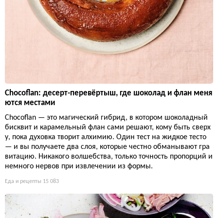
Chocoflan: десерт-перевёртыш, где шоколад и флан меня
ются местами
Chocoflan — это магический гибрид, в котором шоколадный
бисквит и карамельный флан сами решают, кому быть сверх
у, пока духовка творит алхимию. Один тест на жидкое тесто
— и вы получаете два слоя, которые честно обманывают гра
витацию. Никакого волшебства, только точность пропорций и
немного нервов при извлечении из формы.
Еда и рецепты
15 083