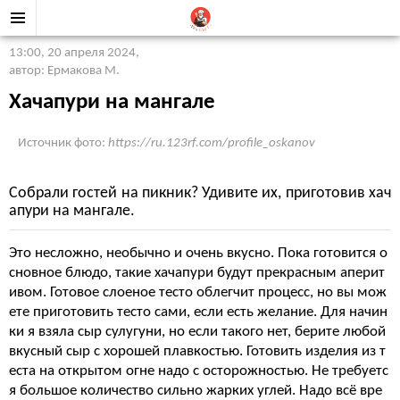
13:00, 20 апреля 2024
,
автор: Ермакова М.
Хачапури на мангале
Источник фото:
https://ru.123rf.com/profile_oskanov
Собрали гостей на пикник? Удивите их, приготовив хач
апури на мангале.
Это несложно, необычно и очень вкусно. Пока готовится о
сновное блюдо, такие хачапури будут прекрасным аперит
ивом. Готовое слоеное тесто облегчит процесс, но вы мож
ете приготовить тесто сами, если есть желание. Для начин
ки я взяла сыр сулугуни, но если такого нет, берите любой
вкусный сыр с хорошей плавкостью. Готовить изделия из т
еста на открытом огне надо с осторожностью. Не требуетс
я большое количество сильно жарких углей. Надо всё вре