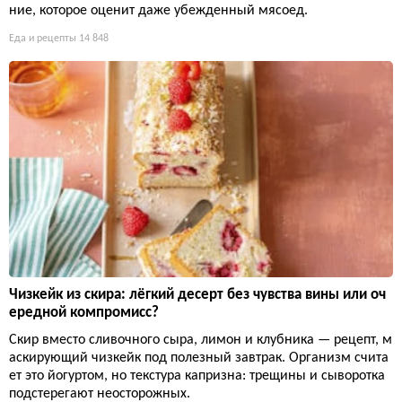
ние, которое оценит даже убежденный мясоед.
Еда и рецепты
14 848
Чизкейк из скира: лёгкий десерт без чувства вины или оч
ередной компромисс?
Скир вместо сливочного сыра, лимон и клубника — рецепт, м
аскирующий чизкейк под полезный завтрак. Организм счита
ет это йогуртом, но текстура капризна: трещины и сыворотка
подстерегают неосторожных.