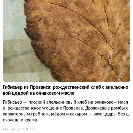
Гибисьер из Прованса: рождественский хлеб с апельсино
вой цедрой на оливковом масле
Гибисьер — плоский апельсиновый хлеб на оливковом масл
е, рождественское угощение Прованса. Дрожжевые ромбы с
характерным гребнем, мёдом и сахаром — вкус цедры без ш
околада и крема.
Еда и рецепты
8 052