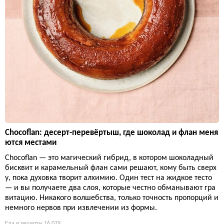
Chocoflan: десерт-перевёртыш, где шоколад и флан меня
ются местами
Chocoflan — это магический гибрид, в котором шоколадный
бисквит и карамельный флан сами решают, кому быть сверх
у, пока духовка творит алхимию. Один тест на жидкое тесто
— и вы получаете два слоя, которые честно обманывают гра
витацию. Никакого волшебства, только точность пропорций и
немного нервов при извлечении из формы.
Еда и рецепты
16 079