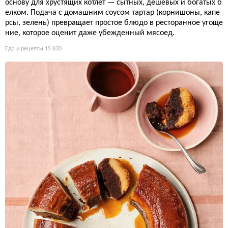
основу для хрустящих котлет — сытных, дешевых и богатых б
елком. Подача с домашним соусом тартар (корнишоны, капе
рсы, зелень) превращает простое блюдо в ресторанное угоще
ние, которое оценит даже убежденный мясоед.
Еда и рецепты
15 830