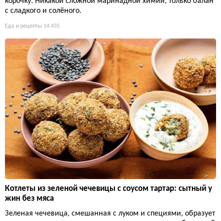
корочку. Никакой сложной маринадной химии, только балан
с сладкого и солёного.
Еда и рецепты
14 435
Котлеты из зеленой чечевицы с соусом тартар: сытный у
жин без мяса
Зеленая чечевица, смешанная с луком и специями, образует