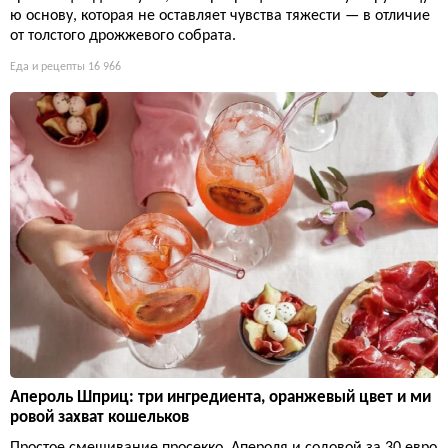
ю основу, которая не оставляет чувства тяжести — в отличие
от толстого дрожжевого собрата.
Еда и рецепты
16 966
Апероль Шприц: три ингредиента, оранжевый цвет и ми
ровой захват кошельков
Простое смешивание просекко, Апероля и содовой за 30 евро