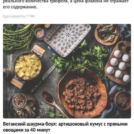
реального количества трюфеля, а цена флакона не отражает
его содержание.
Еда и рецепты
7 740
Веганский шаурма-боул: артишоковый хумус с пряными
овощами за 40 минут