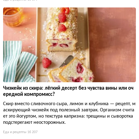
Чизкейк из скира: лёгкий десерт без чувства вины или оч
ередной компромисс?
Скир вместо сливочного сыра, лимон и клубника — рецепт, м
аскирующий чизкейк под полезный завтрак. Организм счита
ет это йогуртом, но текстура капризна: трещины и сыворотка
подстерегают неосторожных.
Еда и рецепты
16 207