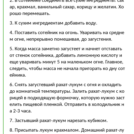
2. В сотейнике соединить все сухие ингредиенты: сах
ар, крахмал, ванильный сахар, корицу и желатин. Хо
рошо перемешать.
3. К сухим ингредиентам добавить воду.
4. Поставить сотейник на огонь. Уваривать на средне
м огне, непрерывно помешивая, до загустения.
5. Когда масса заметно загустеет и начнет отставать
от стенок сотейника, добавить лимонную кислоту и
еще уваривать минут 5 на маленьком огне. Главное,
следить, чтобы масса не начала пригорать ко дну сот
ейника.
6. Снять загустевший рахат-лукум с огня и охладить
до комнатной температуры. Залить рахат-лукум с ко
рицей в подходящую формочку, которую нужно заст
елить пищевой пленкой. Отправить в холодильник н
а 2-3 часа.
7. Застывший рахат-лукум нарезать кубиком.
8. Присыпать лукум крахмалом. Домашний рахат-лу