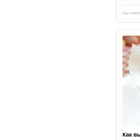
Еда и рец
Как в