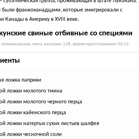
 субэтническая группа, проживающая в штате Луизиана.
и были франкоканадцами, которые эмигрировали с
и Канады в Америку в ХVIII веке.
унские свиные отбивные со специями
: Американская, мясо, калории: 228, время приготовления: 00:15
иенты
ая ложка паприки
ой ложки молотого тмина
ой ложки молотого черного перца
ой ложки кайенского перца
ой ложки натертых сухих листьев шалфея
ой ложки чесночной соли