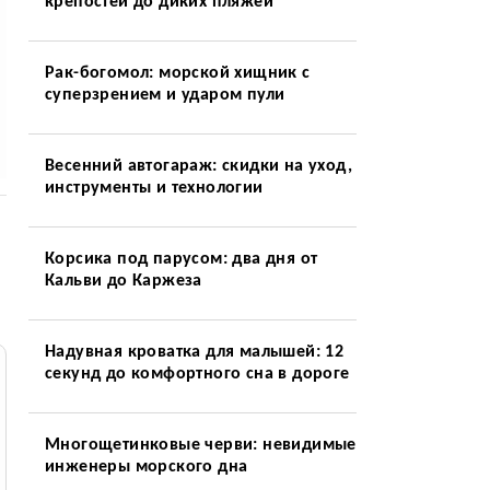
крепостей до диких пляжей
Рак-богомол: морской хищник с
суперзрением и ударом пули
Весенний автогараж: скидки на уход,
инструменты и технологии
Корсика под парусом: два дня от
Кальви до Каржеза
Надувная кроватка для малышей: 12
секунд до комфортного сна в дороге
Многощетинковые черви: невидимые
инженеры морского дна