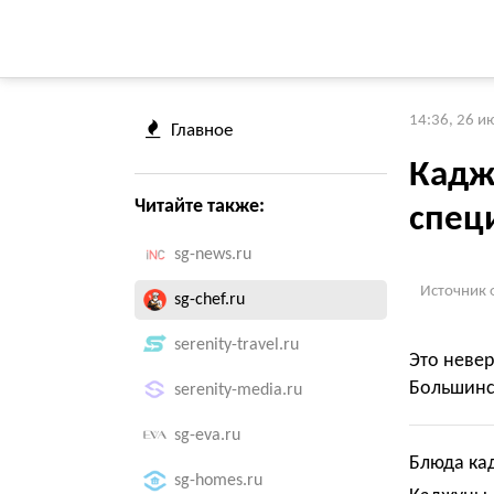
14:36, 26 и
Главное
Кадж
Читайте также:
спец
sg-news.ru
Источник 
sg-chef.ru
serenity-travel.ru
Это невер
Большинст
serenity-media.ru
sg-eva.ru
Блюда кад
sg-homes.ru