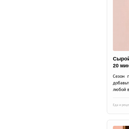
Сырой
20 ми
Сезон 
добавьт
любой в
Еда и рец