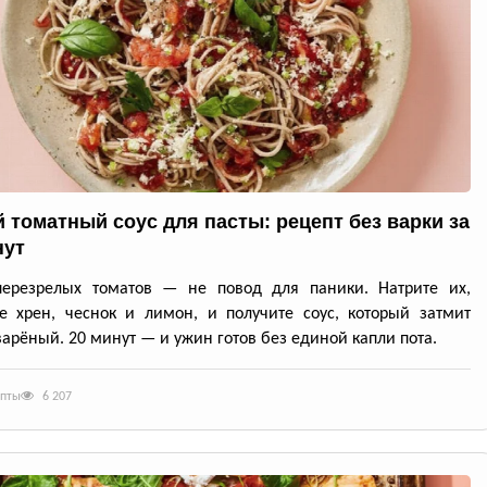
 томатный соус для пасты: рецепт без варки за
нут
перезрелых томатов — не повод для паники. Натрите их,
е хрен, чеснок и лимон, и получите соус, который затмит
арёный. 20 минут — и ужин готов без единой капли пота.
епты
6 207