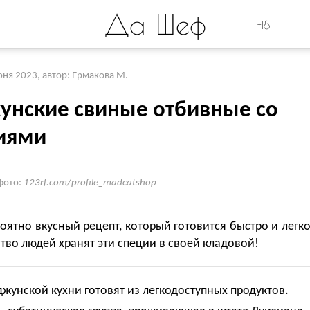
Да Шеф
+18
юня 2023
,
автор: Ермакова М.
унские свиные отбивные со
иями
фото:
123rf.com/profile_madcatshop
оятно вкусный рецепт, который готовится быстро и легко
во людей хранят эти специи в своей кладовой!
жунской кухни готовят из легкодоступных продуктов.