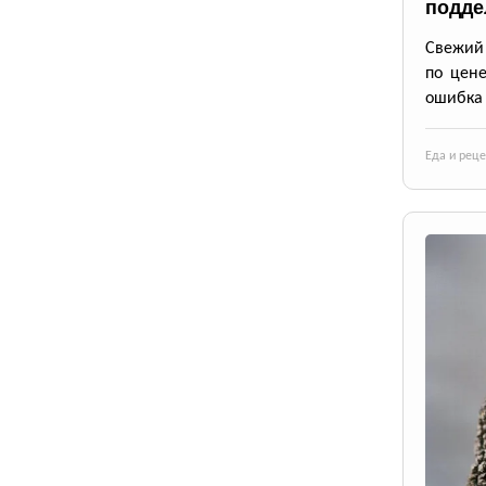
подде
Свежий 
по цене
ошибка 
Еда и рец