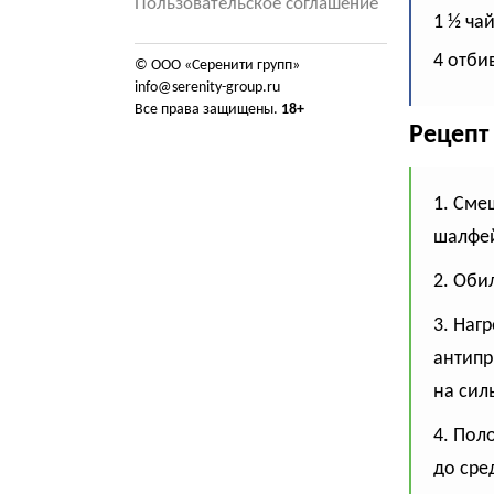
Пользовательское соглашение
1 ½ ча
4 отби
© ООО «Серенити групп»
info@serenity-group.ru
Все права защищены.
18+
Рецепт
1. Сме
шалфей
2. Оби
3. Наг
антипр
на сил
4. Пол
до сре