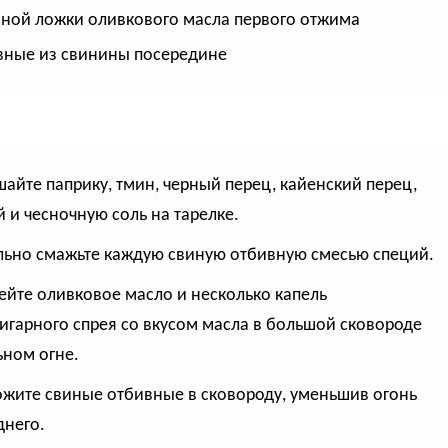
йной ложки оливкового масла первого отжима
вные из свинины посередине
шайте паприку, тмин, черный перец, кайенский перец,
 и чесночную соль на тарелке.
льно смажьте каждую свиную отбивную смесью специй.
рейте оливковое масло и несколько капель
игарного спрея со вкусом масла в большой сковороде
ьном огне.
ожите свиные отбивные в сковороду, уменьшив огонь
днего.