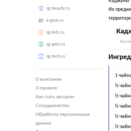
Каджуны –
sg-beauty.ru
Их предк
территори
e-gear.ru
Кадж
sg-kids.ru
Кухня
sg-pets.ru
Ингред
sg-tech.ru
1 чайн
О компании
½ чайн
О проекте
½ чайн
Как стать автором
Сотрудничество
½ чайн
Обработка персональных
½ чайн
данных
½ чайн