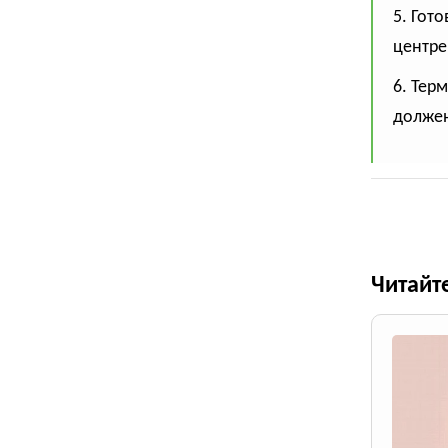
5. Гот
центре,
6. Тер
должен
Читайт