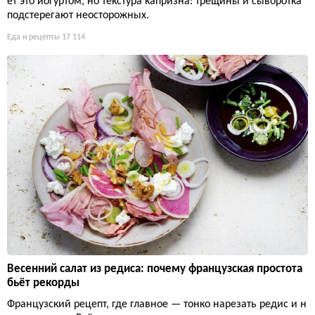
ет это йогуртом, но текстура капризна: трещины и сыворотка
подстерегают неосторожных.
Еда и рецепты
17 114
Весенний салат из редиса: почему французская простота
бьёт рекорды
Французский рецепт, где главное — тонко нарезать редис и н