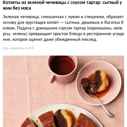
Котлеты из зеленой чечевицы с соусом тартар: сытный у
жин без мяса
Зеленая чечевица, смешанная с луком и специями, образует
основу для хрустящих котлет — сытных, дешевых и богатых б
елком. Подача с домашним соусом тартар (корнишоны, капе
рсы, зелень) превращает простое блюдо в ресторанное угоще
ние, которое оценит даже убежденный мясоед.
Еда и рецепты
16 676