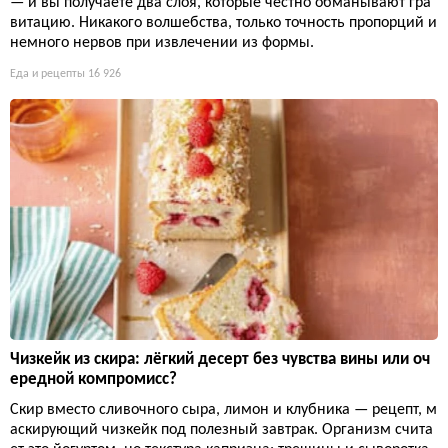
— и вы получаете два слоя, которые честно обманывают гра
витацию. Никакого волшебства, только точность пропорций и
немного нервов при извлечении из формы.
Еда и рецепты
16 926
Чизкейк из скира: лёгкий десерт без чувства вины или оч
ередной компромисс?
Скир вместо сливочного сыра, лимон и клубника — рецепт, м
аскирующий чизкейк под полезный завтрак. Организм счита