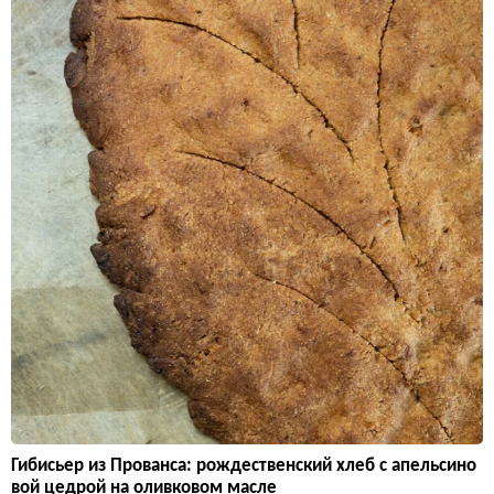
Гибисьер из Прованса: рождественский хлеб с апельсино
вой цедрой на оливковом масле