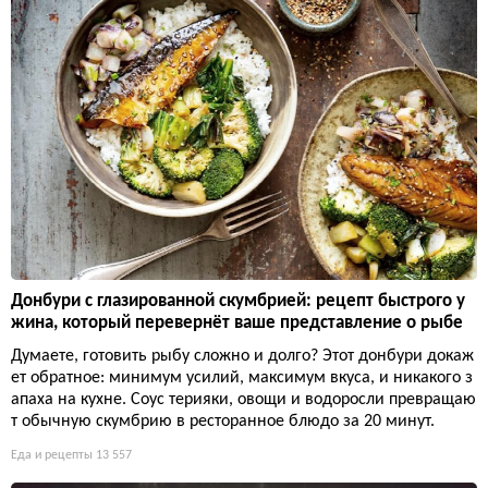
Донбури с глазированной скумбрией: рецепт быстрого у
жина, который перевернёт ваше представление о рыбе
Думаете, готовить рыбу сложно и долго? Этот донбури докаж
ет обратное: минимум усилий, максимум вкуса, и никакого з
апаха на кухне. Соус терияки, овощи и водоросли превращаю
т обычную скумбрию в ресторанное блюдо за 20 минут.
Еда и рецепты
13 557