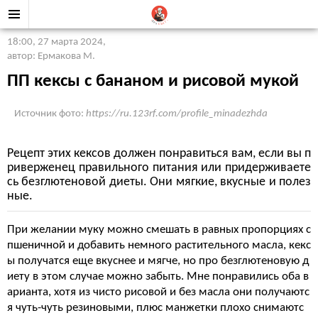
18:00, 27 марта 2024
,
автор: Ермакова М.
ПП кексы с бананом и рисовой мукой
Источник фото:
https://ru.123rf.com/profile_minadezhda
Рецепт этих кексов должен понравиться вам, если вы п
риверженец правильного питания или придерживаете
сь безглютеновой диеты. Они мягкие, вкусные и полез
ные.
При желании муку можно смешать в равных пропорциях с
пшеничной и добавить немного растительного масла, кекс
ы получатся еще вкуснее и мягче, но про безглютеновую д
иету в этом случае можно забыть. Мне понравились оба в
арианта, хотя из чисто рисовой и без масла они получаютс
я чуть-чуть резиновыми, плюс манжетки плохо снимаютс