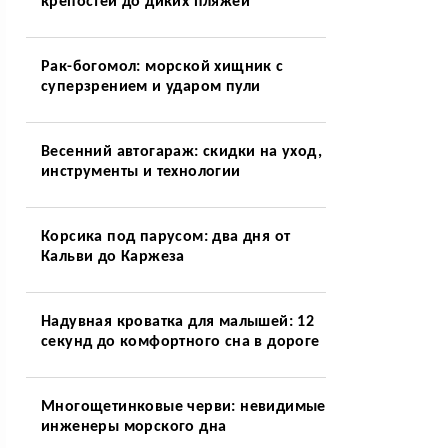
крепостей до диких пляжей
Рак-богомол: морской хищник с
суперзрением и ударом пули
Весенний автогараж: скидки на уход,
инструменты и технологии
Корсика под парусом: два дня от
Кальви до Каржеза
Надувная кроватка для малышей: 12
секунд до комфортного сна в дороге
Многощетинковые черви: невидимые
инженеры морского дна