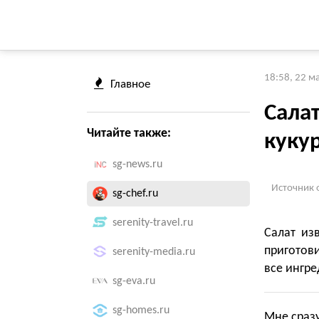
18:58, 22 м
Главное
Салат
Читайте также:
куку
sg-news.ru
Источник 
sg-chef.ru
serenity-travel.ru
Салат из
приготови
serenity-media.ru
все ингре
sg-eva.ru
sg-homes.ru
Мне сразу