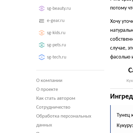
потому чт
sg-beauty.ru
e-gear.ru
Хочу уточ
натуральн
sg-kids.ru
собственн
sg-pets.ru
случае, э
фасолью и
sg-tech.ru
С
О компании
Кух
О проекте
Ингред
Как стать автором
Сотрудничество
Тунец 
Обработка персональных
данных
Кукуру