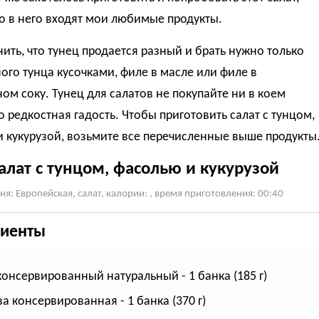
о в него входят мои любимые продукты.
нить, что тунец продается разный и брать нужно только
ого тунца кусочками, филе в масле или филе в
ом соку. Тунец для салатов не покупайте ни в коем
то редкостная гадость. Чтобы приготовить салат с тунцом,
 кукурузой, возьмите все перечисленные выше продукты
алат с тунцом, фасолью и кукурузой
ня: Европейская, cалат, калории: , время приготовления: 00:40
иенты
консервированный натуральный - 1 банка (185 г)
за консервированная - 1 банка (370 г)