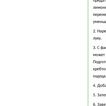
придат
лимонн
переме
уменьши
2. Нар
луку.
3. С ф
может 
Подгот
хребто
ощуща
4. Доб
5. Зат
6. Зав