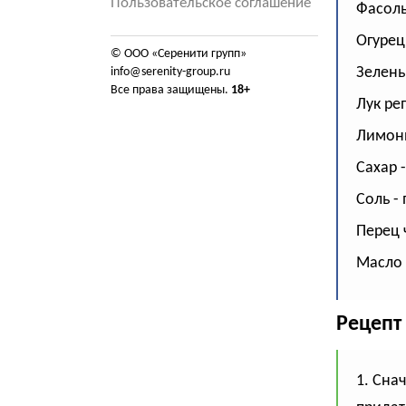
Пользовательское соглашение
Фасоль
Огурец
© ООО «Серенити групп»
Зелень 
info@serenity-group.ru
Все права защищены.
18+
Лук реп
Лимонн
Сахар -
Соль - 
Перец ч
Масло 
Рецепт
1. Сна