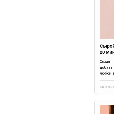
Сырой
20 ми
Сезон 
добавьт
любой в
Еда и рец