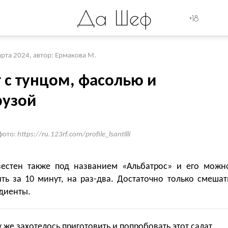
Да Шеф
+18
арта 2024
,
автор: Ермакова М.
 с тунцом, фасолью и
рузой
фото:
https://ru.123rf.com/profile_lsantilli
вестен также под названием «Альбатрос» и его можн
ть за 10 минут, на раз-два. Достаточно только смешат
диенты.
 же захотелось приготовить и попробовать этот салат,