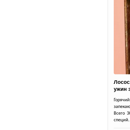
Лосос
ужин 
Горячи
запека
Всего 3
специй.