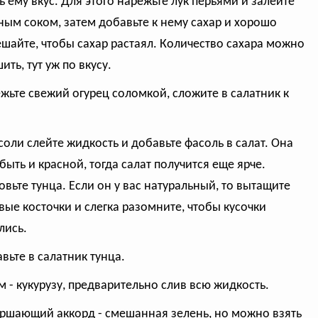
ь ему вкус. Для этого нарежьте лук перьями и залейте
ым соком, затем добавьте к нему сахар и хорошо
шайте, чтобы сахар растаял. Количество сахара можно
ть, тут уж по вкусу.
ежьте свежий огурец соломкой, сложите в салатник к
асоли слейте жидкость и добавьте фасоль в салат. Она
быть и красной, тогда салат получится еще ярче.
овьте тунца. Если он у вас натуральный, то вытащите
вые косточки и слегка разомните, чтобы кусочки
лись.
авьте в салатник тунца.
ем - кукурузу, предварительно слив всю жидкость.
ершающий аккорд - смешанная зелень, но можно взять