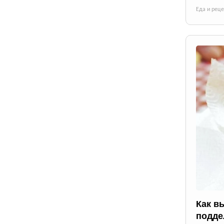
Еда и рец
Как в
подде