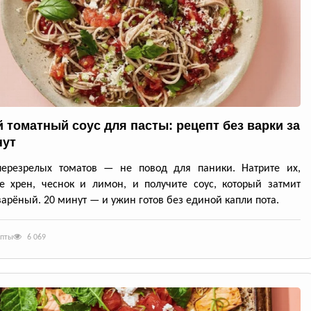
 томатный соус для пасты: рецепт без варки за
нут
перезрелых томатов — не повод для паники. Натрите их,
е хрен, чеснок и лимон, и получите соус, который затмит
арёный. 20 минут — и ужин готов без единой капли пота.
епты
6 069