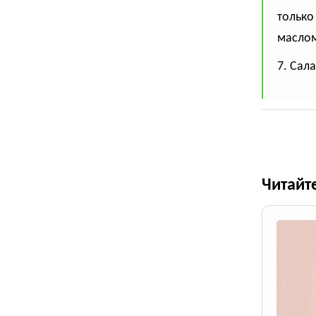
только
маслом
7. Сал
Читайт