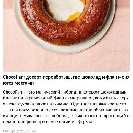
Chocoflan: десерт-перевёртыш, где шоколад и флан меня
ются местами
Chocoflan — это магический гибрид, в котором шоколадный
бисквит и карамельный флан сами решают, кому быть сверх
у, пока духовка творит алхимию. Один тест на жидкое тесто
— и вы получаете два слоя, которые честно обманывают гра
витацию. Никакого волшебства, только точность пропорций и
немного нервов при извлечении из формы.
Еда и рецепты
17 545