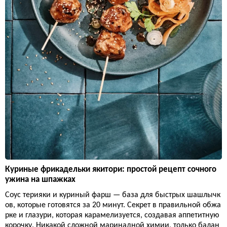
Куриные фрикадельки якитори: простой рецепт сочного
ужина на шпажках
Соус терияки и куриный фарш — база для быстрых шашлычк
ов, которые готовятся за 20 минут. Секрет в правильной обжа
рке и глазури, которая карамелизуется, создавая аппетитную
корочку. Никакой сложной маринадной химии, только балан