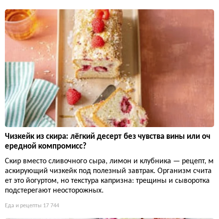
Чизкейк из скира: лёгкий десерт без чувства вины или оч
ередной компромисс?
Скир вместо сливочного сыра, лимон и клубника — рецепт, м
аскирующий чизкейк под полезный завтрак. Организм счита
ет это йогуртом, но текстура капризна: трещины и сыворотка
подстерегают неосторожных.
Еда и рецепты
17 744