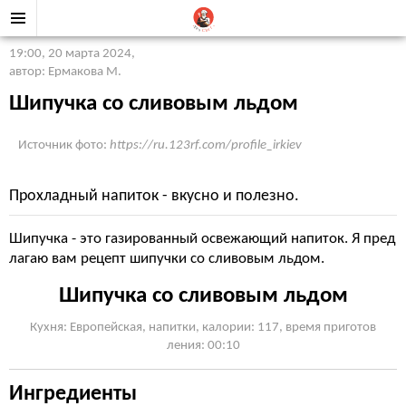
19:00, 20 марта 2024
,
автор: Ермакова М.
Шипучка со сливовым льдом
Источник фото:
https://ru.123rf.com/profile_irkiev
Прохладный напиток - вкусно и полезно.
Шипучка - это газированный освежающий напиток. Я пред
лагаю вам рецепт шипучки со сливовым льдом.
Шипучка со сливовым льдом
Кухня: Европейская, напитки, калории: 117, время приготов
ления: 00:10
Ингредиенты