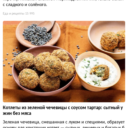
с сладкого и солёного.
Еда и рецепты
15 995
Котлеты из зеленой чечевицы с соусом тартар: сытный у
жин без мяса
Зеленая чечевица, смешанная с луком и специями, образует
основу для хрустящих котлет — сытных, дешевых и богатых б