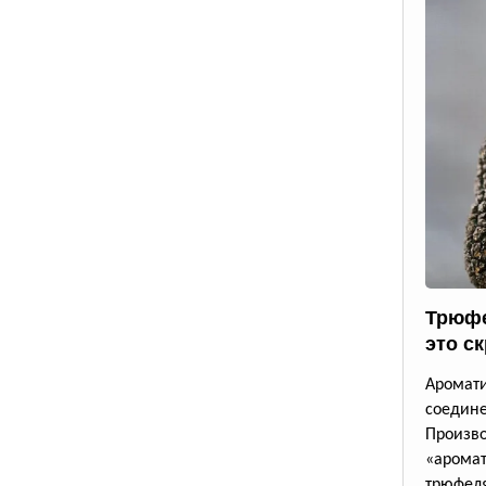
Трюфе
это с
Аромат
соедине
Произв
«аромат
трюфеля