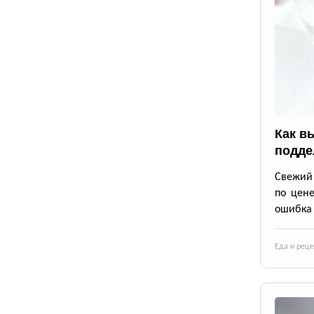
Как в
подде
Свежий 
по цене
ошибка 
Еда и рец