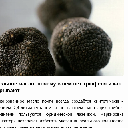
льное масло: почему в нём нет трюфеля и как
крывают
изированное масло почти всегда создаётся синтетическим
нием 2,4-дитиапентаном, а не настоем настоящих грибов.
одители пользуются юридической лазейкой: маркировка
изатор» позволяет избегать указания реального количества
, а цена флакона не отражает его содержание.