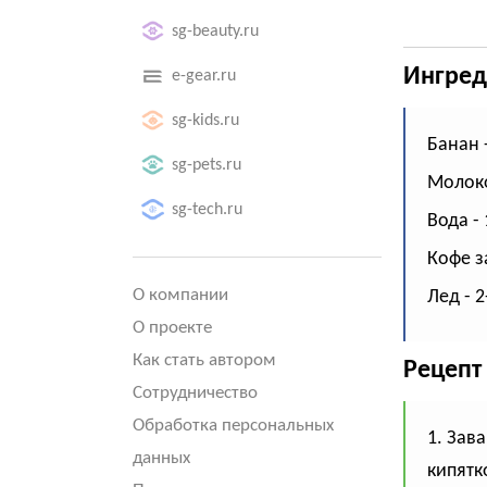
sg-beauty.ru
Ингред
e-gear.ru
sg-kids.ru
Банан -
sg-pets.ru
Молоко
sg-tech.ru
Вода -
Кофе з
О компании
Лед - 2
О проекте
Как стать автором
Рецепт
Сотрудничество
Обработка персональных
1. Зав
данных
кипятк