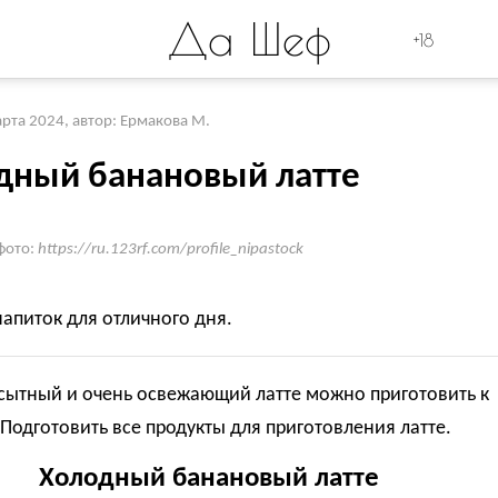
Да Шеф
+18
арта 2024
,
автор: Ермакова М.
дный банановый латте
фото:
https://ru.123rf.com/profile_nipastock
апиток для отличного дня.
 сытный и очень освежающий латте можно приготовить к
 Подготовить все продукты для приготовления латте.
Холодный банановый латте