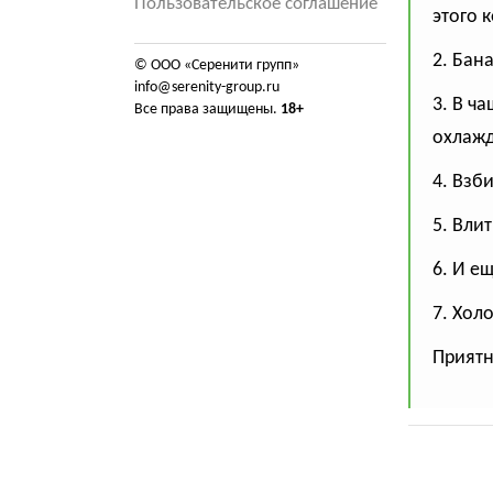
Пользовательское соглашение
этого 
2. Бан
© ООО «Серенити групп»
info@serenity-group.ru
3. В ч
Все права защищены.
18+
охлажд
4. Взб
5. Вли
6. И е
7. Хол
Приятн