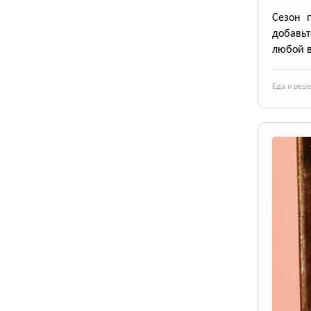
Сезон 
добавьт
любой в
Еда и рец