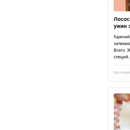
Лосос
ужин 
Горячи
запека
Всего 3
специй.
Еда и рец