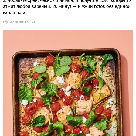
х, добавьте хрен, чеснок и лимон, и получите соус, который з
атмит любой варёный. 20 минут — и ужин готов без единой
капли пота.
Еда и рецепты
6 454