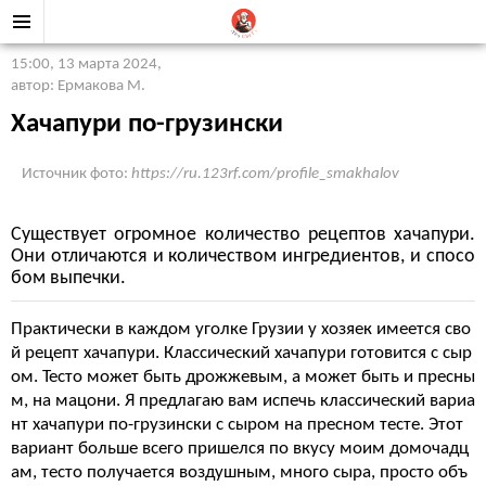
15:00, 13 марта 2024
,
автор: Ермакова М.
Хачапури по-грузински
Источник фото:
https://ru.123rf.com/profile_smakhalov
Существует огромное количество рецептов хачапури.
Они отличаются и количеством ингредиентов, и спосо
бом выпечки.
Практически в каждом уголке Грузии у хозяек имеется сво
й рецепт хачапури. Классический хачапури готовится с сыр
ом. Тесто может быть дрожжевым, а может быть и пресны
м, на мацони. Я предлагаю вам испечь классический вариа
нт хачапури по-грузински с сыром на пресном тесте. Этот
вариант больше всего пришелся по вкусу моим домочадц
ам, тесто получается воздушным, много сыра, просто объ