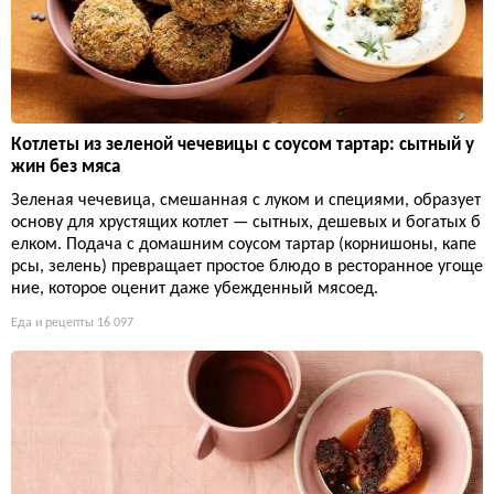
Котлеты из зеленой чечевицы с соусом тартар: сытный у
жин без мяса
Зеленая чечевица, смешанная с луком и специями, образует
основу для хрустящих котлет — сытных, дешевых и богатых б
елком. Подача с домашним соусом тартар (корнишоны, капе
рсы, зелень) превращает простое блюдо в ресторанное угоще
ние, которое оценит даже убежденный мясоед.
Еда и рецепты
16 097