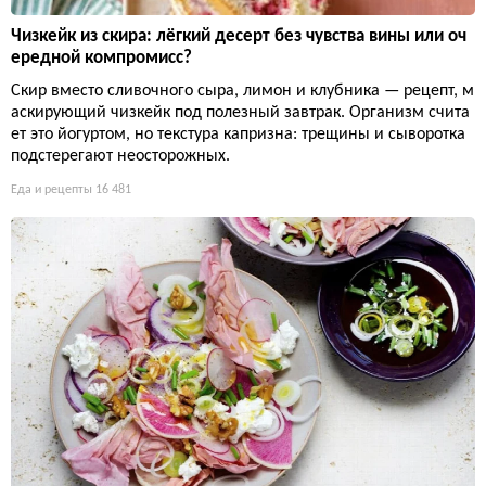
Чизкейк из скира: лёгкий десерт без чувства вины или оч
ередной компромисс?
Скир вместо сливочного сыра, лимон и клубника — рецепт, м
аскирующий чизкейк под полезный завтрак. Организм счита
ет это йогуртом, но текстура капризна: трещины и сыворотка
подстерегают неосторожных.
Еда и рецепты
16 481