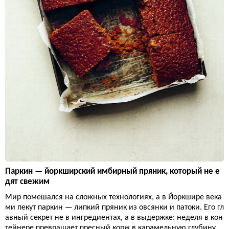
Паркин — йоркширский имбирный пряник, который не е
дят свежим
Мир помешался на сложных технологиях, а в Йоркшире века
ми пекут паркин — липкий пряник из овсянки и патоки. Его гл
авный секрет не в ингредиентах, а в выдержке: неделя в кон
тейнере превращает пресный корж в карамельную глубину.