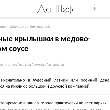
Да Шеф
+18
евраля 2024
,
автор: Ермакова М.
ные крылышки в медово-
ом соусе
фото:
https://ru.123rf.com/profile_stockee
амечательно в чудесный летний или осенний дене
ся на пикник с большой и дружной компанией.
го времени в нашем городе практически во всех парках