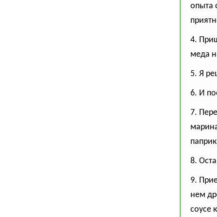
опыта 
приятн
4. При
меда н
5. Я р
6. И п
7. Пер
марина
паприк
8. Ост
9. При
нем др
соусе 