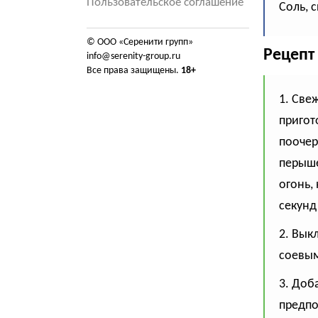
Пользовательское соглашение
Соль, с
© ООО «Серенити групп»
Рецепт
info@serenity-group.ru
Все права защищены.
18+
1. Све
пригот
поочер
перыше
огонь,
секунд
2. Вык
соевым
3. Доб
предпо