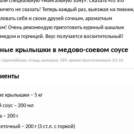
ли специальную «мангальную зону». Сказать что это
ничего не сказать! Теперь каждый раз, выезжая на пикник
ловать себя и своих друзей сочным, ароматным
м! Очень рекомендую приготовить куриный шашлык
медом и горчицей. Вкус получается восхитительный!
ные крылышки в медово-соевом соусе
: Европейская, птица, калории: 189, время приготовления: 03:10
иенты
е крылышки – 5 кг
 соус – 200 мл
 – 200 г
точный – 200 г (3 ст.л. с горкой)