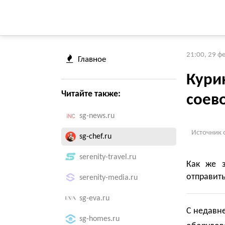
21:00, 29 ф
Главное
Кури
Читайте также:
соев
sg-news.ru
Источник 
sg-chef.ru
serenity-travel.ru
Как же з
отправить
serenity-media.ru
sg-eva.ru
С недавне
sg-homes.ru