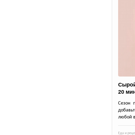
Сырой
20 ми
Сезон 
добавьт
любой в
Еда и рец