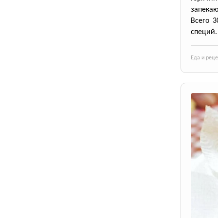
запека
Всего 3
специй.
Еда и рец