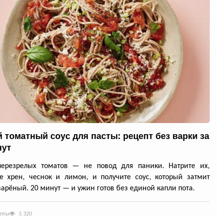
 томатный соус для пасты: рецепт без варки за
нут
перезрелых томатов — не повод для паники. Натрите их,
е хрен, чеснок и лимон, и получите соус, который затмит
арёный. 20 минут — и ужин готов без единой капли пота.
епты
5 320