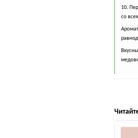
10. Пе
со все
Аромат
равнод
Вкусны
медово
Читайт