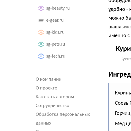
оборудова
sg-beauty.ru
удобно - 
можно ба
e-gear.ru
шашлычко
sg-kids.ru
именно с 
sg-pets.ru
Кури
sg-tech.ru
Кухня
Ингред
О компании
О проекте
Курины
Как стать автором
Соевый
Сотрудничество
Горчица
Обработка персональных
данных
Мед цве