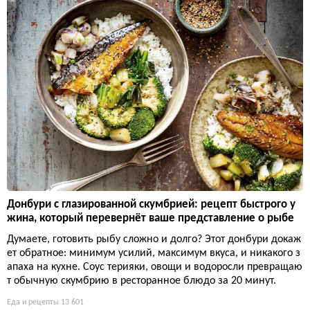
Донбури с глазированной скумбрией: рецепт быстрого у
жина, который перевернёт ваше представление о рыбе
Думаете, готовить рыбу сложно и долго? Этот донбури докаж
ет обратное: минимум усилий, максимум вкуса, и никакого з
апаха на кухне. Соус терияки, овощи и водоросли превращаю
т обычную скумбрию в ресторанное блюдо за 20 минут.
Еда и рецепты
13 601