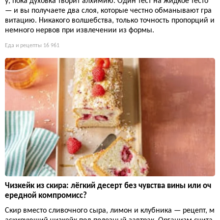
у, пока духовка творит алхимию. Один тест на жидкое тесто
— и вы получаете два слоя, которые честно обманывают гра
витацию. Никакого волшебства, только точность пропорций и
немного нервов при извлечении из формы.
Еда и рецепты
16 961
Чизкейк из скира: лёгкий десерт без чувства вины или оч
ередной компромисс?
Скир вместо сливочного сыра, лимон и клубника — рецепт, м