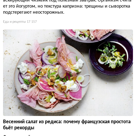
аскирующий чизкейк под полезный завтрак. Организм счита
ет это йогуртом, но текстура капризна: трещины и сыворотка
подстерегают неосторожных.
Еда и рецепты
17 157
Весенний салат из редиса: почему французская простота
бьёт рекорды