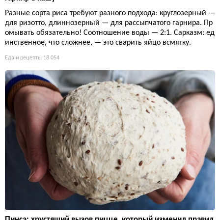
Разные сорта риса требуют разного подхода: круглозерный —
для ризотто, длиннозерный — для рассыпчатого гарнира. Пр
омывать обязательно! Соотношение воды — 2:1. Сарказм: ед
инственное, что сложнее, — это сварить яйцо всмятку.
Еда и рецепты
18 054
Пинса: хрустящий вызов пицце, который изменил правил