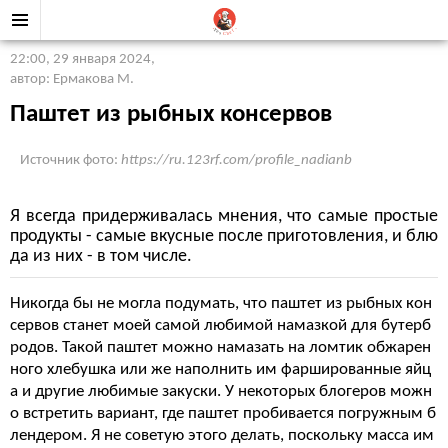
22:00, 29 января 2024
,
автор: Ермакова М.
Паштет из рыбных консервов
Источник фото:
https://ru.123rf.com/profile_nadianb
Я всегда придерживалась мнения, что самые простые
продукты - самые вкусные после приготовления, и блю
да из них - в том числе.
Никогда бы не могла подумать, что паштет из рыбных кон
сервов станет моей самой любимой намазкой для бутерб
родов. Такой паштет можно намазать на ломтик обжарен
ного хлебушка или же наполнить им фаршированные яйц
а и другие любимые закуски. У некоторых блогеров можн
о встретить вариант, где паштет пробивается погружным б
лендером. Я не советую этого делать, поскольку масса им