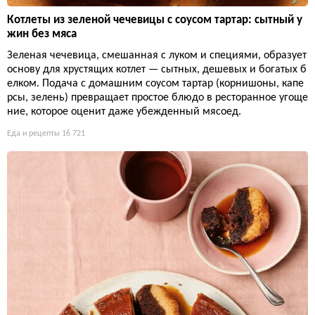
Котлеты из зеленой чечевицы с соусом тартар: сытный у
жин без мяса
Зеленая чечевица, смешанная с луком и специями, образует
основу для хрустящих котлет — сытных, дешевых и богатых б
елком. Подача с домашним соусом тартар (корнишоны, капе
рсы, зелень) превращает простое блюдо в ресторанное угоще
ние, которое оценит даже убежденный мясоед.
Еда и рецепты
16 721