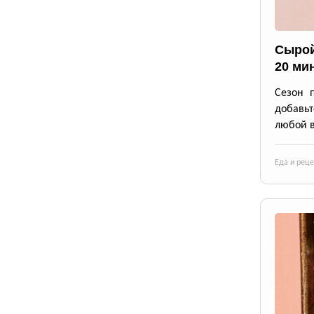
Сырой
20 ми
Сезон 
добавьт
любой в
Еда и рец