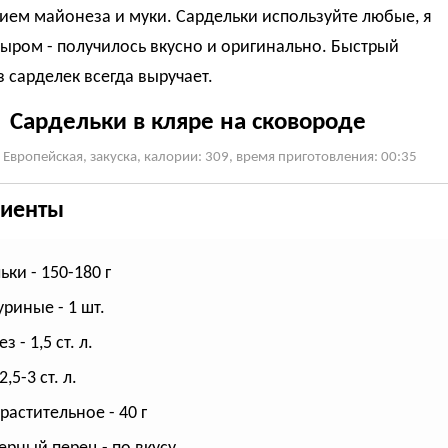
ием майонеза и муки. Сардельки используйте любые, я
сыром - получилось вкусно и оригинально. Быстрый
з сарделек всегда выручает.
Сардельки в кляре на сковороде
 Европейская, закуска, калории: 309, время приготовления: 00:35
иенты
ки - 150-180 г
уриные - 1 шт.
 - 1,5 ст. л.
2,5-3 ст. л.
растительное - 40 г