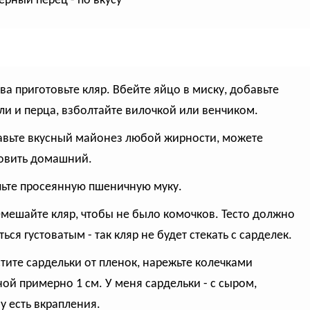
черный перец - по вкусу
рва приготовьте кляр. Вбейте яйцо в миску, добавьте
оли и перца, взболтайте вилочкой или венчиком.
авьте вкусный майонез любой жирности, можете
овить домашний.
пьте просеянную пшеничную муку.
емешайте кляр, чтобы не было комочков. Тесто должно
ься густоватым - так кляр не будет стекать с сарделек.
стите сардельки от пленок, нарежьте колечками
ой примерно 1 см. У меня сардельки - с сыром,
у есть вкрапления.