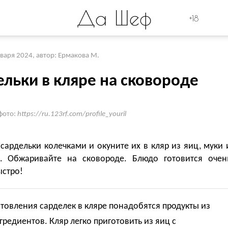
Да Шеф
+18
нваря 2024
,
автор: Ермакова М.
ельки в кляре на сковороде
фото:
https://ru.123rf.com/profile_youril
сардельки колечками и окуните их в кляр из яиц, муки 
. Обжаривайте на сковороде. Блюдо готовится очен
ыстро!
товления сарделек в кляре понадобятся продукты из
гредиентов. Кляр легко приготовить из яиц с