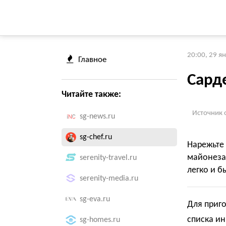
20:00, 29 я
Главное
Сард
Читайте также:
Источник 
sg-news.ru
sg-chef.ru
Нарежьте 
майонеза
serenity-travel.ru
легко и б
serenity-media.ru
sg-eva.ru
Для приго
списка ин
sg-homes.ru