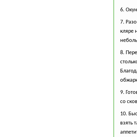
6. Оку
7. Раз
кляре 
неболь
8. Пер
стольк
Благод
обжарк
9. Гот
со ско
10. Бы
взять 
аппети