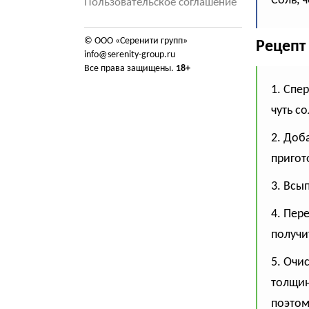
Соль, 
Пользовательское соглашение
© ООО «Серенити групп»
Рецепт
info@serenity-group.ru
Все права защищены.
18+
1. Спе
чуть с
2. Доб
пригот
3. Всы
4. Пер
получит
5. Очи
толщин
поэтом