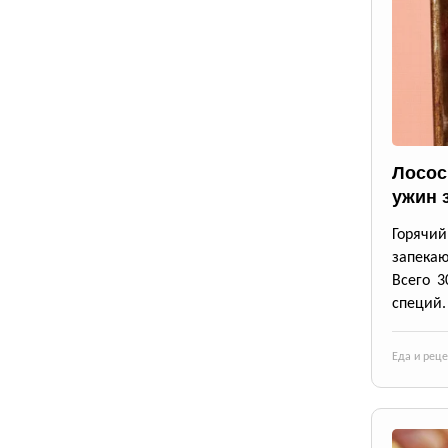
Лосос
ужин 
Горячи
запека
Всего 3
специй.
Еда и рец