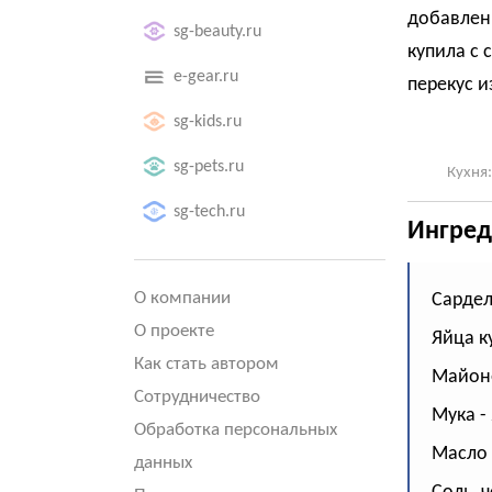
добавлен
sg-beauty.ru
купила с 
e-gear.ru
перекус и
sg-kids.ru
sg-pets.ru
Кухня:
sg-tech.ru
Ингред
О компании
Сардель
О проекте
Яйца к
Как стать автором
Майонез
Сотрудничество
Мука - 
Обработка персональных
Масло 
данных