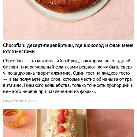
Chocoflan: десерт-перевёртыш, где шоколад и флан меня
ются местами
Chocoflan — это магический гибрид, в котором шоколадный
бисквит и карамельный флан сами решают, кому быть сверх
у, пока духовка творит алхимию. Один тест на жидкое тесто
— и вы получаете два слоя, которые честно обманывают гра
витацию. Никакого волшебства, только точность пропорций и
немного нервов при извлечении из формы.
Еда и рецепты
14 002