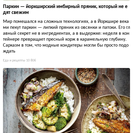
Паркин — йоркширский имбирный пряник, который не е
дят свежим
Мир помешался на сложных технологиях, а в Йоркшире века
ми пекут паркин — липкий пряник из овсянки и патоки. Его гл
авный секрет не в ингредиентах, а в выдержке: неделя в кон
тейнере превращает пресный корж в карамельную глубину.
Сарказм в том, что модные кондитеры могли бы просто подо
ждать
Еда и рецепты
10 806