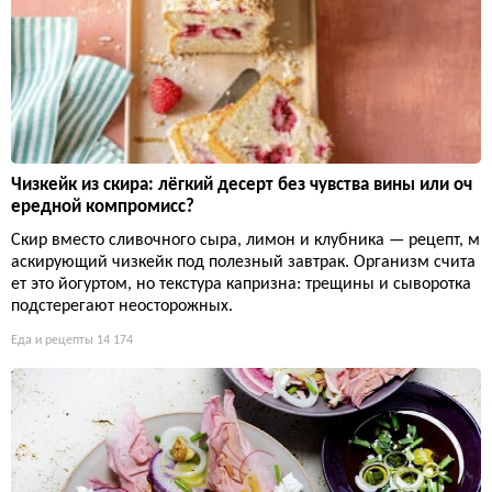
Чизкейк из скира: лёгкий десерт без чувства вины или оч
ередной компромисс?
Скир вместо сливочного сыра, лимон и клубника — рецепт, м
аскирующий чизкейк под полезный завтрак. Организм счита
ет это йогуртом, но текстура капризна: трещины и сыворотка
подстерегают неосторожных.
Еда и рецепты
14 174