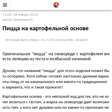
15:00, 28 января 2024
,
автор: Ермакова М.
Пицца на картофельной основе
Источник фото:
https://ru.123rf.com/profile_siraphol
Оригинальная "пицца" на сковороде с картофелем вм
есто лепешки из теста и колбасной начинкой.
Думаю, что название "пицца" для этого изделия может бы
ть оспорено. Хотя сейчас готовят настолько далекие вариа
нты пицц от их изначального или какого-то традиционног
о варианта, что и такая прокатит!
Картофельная основа - это неплохой ход для тех, кто не хо
чет возиться с тестом, а жарка на сковороде дает возможн
ость тем, у кого нет духовки или по каким-то причинам не