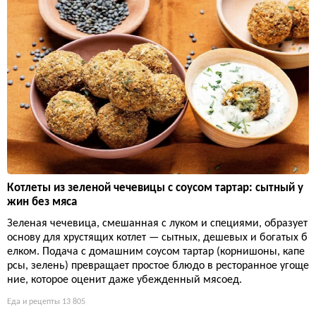
Котлеты из зеленой чечевицы с соусом тартар: сытный у
жин без мяса
Зеленая чечевица, смешанная с луком и специями, образует
основу для хрустящих котлет — сытных, дешевых и богатых б
елком. Подача с домашним соусом тартар (корнишоны, капе
рсы, зелень) превращает простое блюдо в ресторанное угоще
ние, которое оценит даже убежденный мясоед.
Еда и рецепты
13 805