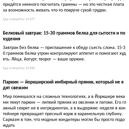
Трюфельное масло: почему в нём нет трюфеля и как это
скрывают
Ароматизированное масло почти всегда создаётся синтетиче
ским соединением 2,4-дитиапентаном, а не настоем настоя
щих грибов. Производители пользуются юридической лазейк
ой: маркировка «ароматизатор» позволяет избегать указания
реального количества трюфеля, а цена флакона не отражает
его содержание.
Еда и рецепты
12 070
Веганский шаурма-боул: артишоковый хумус с пряными
овощами за 40 минут
Сытный растительный ужин с 12 граммами клетчатки и 11 гр
аммами белка: артишоковый хумус подается с запеченными
баклажанами, грибами и луком. Никакого мяса, только спец
ии, овощи и насыщенный вкус.
Еда и рецепты
13 377
Гибисьер из Прованса: рождественский хлеб с апельсино