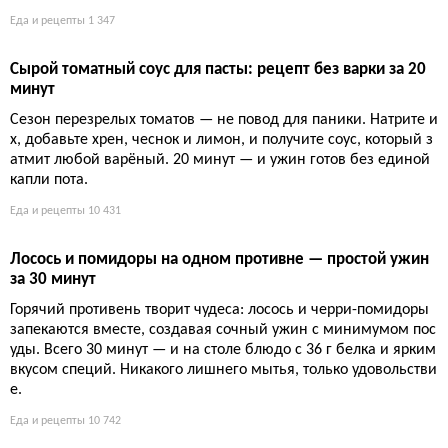
Тушёная телятина с оливками — рецепт французского раг
у, которое тает во рту
Казалось бы, ну что особенного в тушёной телятине? Но име
нно этот рецепт превращает простые ингредиенты в блюдо, р
ади которого стоит жить. Никакой экзотики — только классик
а, где мясо, вино и оливки создают вкус, ради которого забы
ваешь обо всём.
Еда и рецепты
1 334
Всемирный день Корсики: броккью, каштан и клементин
— гастрономический символ острова
Корсика снова «покоряет мир» — хотя бы на один обед. Мен
ю из трёх хитов: броккью, каштан и клементин. Сырная нежн