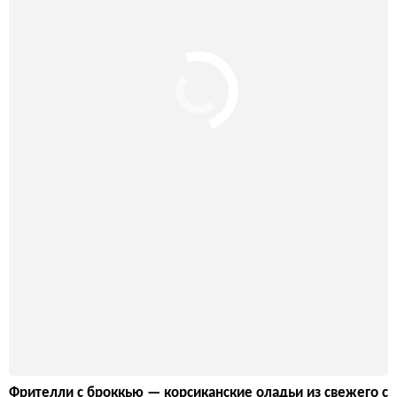
Фрителли с броккью — корсиканские оладьи из свежего с