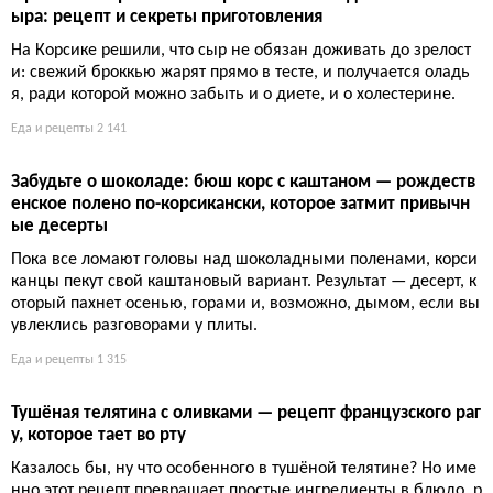
ыра: рецепт и секреты приготовления
На Корсике решили, что сыр не обязан доживать до зрелост
и: свежий броккью жарят прямо в тесте, и получается оладь
я, ради которой можно забыть и о диете, и о холестерине.
Еда и рецепты
2 141
Забудьте о шоколаде: бюш корс с каштаном — рождеств
енское полено по-корсикански, которое затмит привычн
ые десерты
Пока все ломают головы над шоколадными поленами, корси
канцы пекут свой каштановый вариант. Результат — десерт, к
оторый пахнет осенью, горами и, возможно, дымом, если вы
увлеклись разговорами у плиты.
Еда и рецепты
1 315