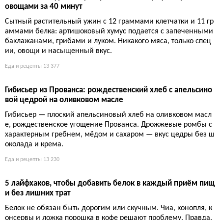
Еда и рецепты
10 431
Лосось и помидоры на одном противне — простой ужин
за 30 минут
Горячий противень творит чудеса: лосось и черри-помидоры
запекаются вместе, создавая сочный ужин с минимумом пос
уды. Всего 30 минут — и на столе блюдо с 36 г белка и ярким
вкусом специй. Никакого лишнего мытья, только удовольстви
е.
Еда и рецепты
10 742
Как выбрать настоящий свежий трюфель и не купить под
делку: ключевые признаки
Свежий трюфель — это не запах из банки и не маринованна
я поганка по цене золота. Настоящий трюфель пахнет, весит
и стоит так, что ошибка будет заметна каждому, кто хоть раз
видел его в руках.
Еда и рецепты
11 698