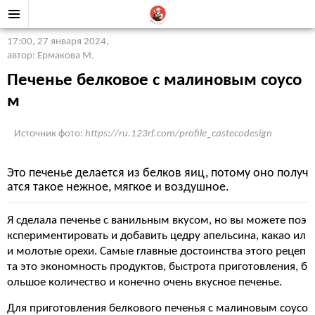
17:00, 27 января 2024
,
автор: Ермакова М.
Печенье белковое с малиновым соусо
м
Источник фото:
https://ru.123rf.com/profile_castecodesign
Это печенье делается из белков яиц, потому оно получ
атся такое нежное, мягкое и воздушное.
Я сделала печенье с ванильным вкусом, но вы можете поэ
кспериментировать и добавить цедру апельсина, какао ил
и молотые орехи. Самые главные достоинства этого рецеп
та это экономность продуктов, быстрота приготовления, б
ольшое количество и конечно очень вкусное печенье.
Для приготовления белкового печенья с малиновым соусо