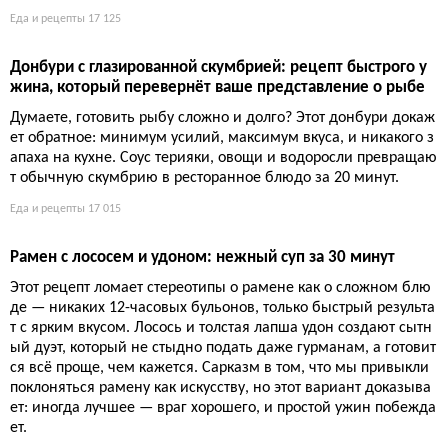
вой цедрой на оливковом масле
Гибисьер — плоский апельсиновый хлеб на оливковом масл
е, рождественское угощение Прованса. Дрожжевые ромбы с
характерным гребнем, мёдом и сахаром — вкус цедры без ш
околада и крема.
Еда и рецепты
13 230
5 лайфхаков, чтобы добавить белок в каждый приём пищ
и без лишних трат
Белок не обязан быть дорогим или скучным. Чиа, конопля, к
онсервы и ложка порошка в кофе решают проблему. Правда,
придётся немного посчитать граммы — но это честная плата
за возможность жевать что-то покруче сухой грудки.
Еда и рецепты
14 677
Белковый завтрак: 15-30 граммов белка для сытости и по
худения
Завтрак без белка — приглашение к обеду съесть слона. 15-3
0 граммов белка утром контролируют аппетит и помогают худ