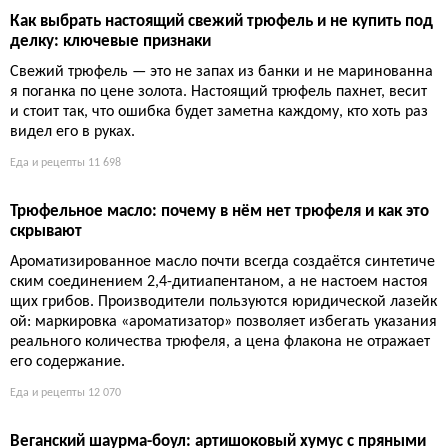
ость, хлеб из прошлого и цитрус с паспортом. Мировое призн
ание — порционно.
Еда и рецепты
1 365
Броккью — сыр из сыворотки, ставший гордостью Корсик
и
Броккью — дерзкий ответ Корсики тем, кто считает, что сыр о
бязан быть огромным и твердым. Сыворотка, капля лимона,
трава макии — и скромный «творожок» становится охраняем
ым законом кулинарным сокровищем.
Еда и рецепты
1 347
Сырой томатный соус для пасты: рецепт без варки за 20
минут
Сезон перезрелых томатов — не повод для паники. Натрите и
х, добавьте хрен, чеснок и лимон, и получите соус, который з
атмит любой варёный. 20 минут — и ужин готов без единой
капли пота.