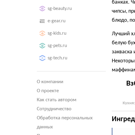
банках.
Ч
sg-beauty.ru
чипсы, пр
блюдо, по
e-gear.ru
sg-kids.ru
Лучший хл
белую бух
sg-pets.ru
закваска 
sg-tech.ru
Некоторы
маффина
О компании
Вз
О проекте
Как стать автором
Кухня:
Сотрудничество
Обработка персональных
Ингред
данных