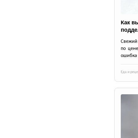
Как в
подде
Свежий 
по цене
ошибка 
Еда и рец