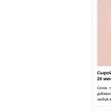
Сырой
20 ми
Сезон 
добавьт
любой в