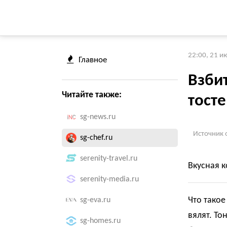
22:00, 21 и
Главное
Взбит
Читайте также:
тосте
sg-news.ru
Источник 
sg-chef.ru
serenity-travel.ru
Вкусная к
serenity-media.ru
Что такое
sg-eva.ru
вялят.
Тон
sg-homes.ru