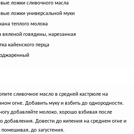
овые ложки сливочного масла
овые ложки универсальной муки
акана теплого молока
а вяленой говядины, нарезанная
тка кайенского перца
поджаренный
топите сливочное масло в средней кастрюле на
ном огне. Добавить муку и взбить до однородности.
огу добавляйте молоко, хорошо взбивая после
о добавления. Довести до кипения на среднем огне и
, помешивая, до загустения.