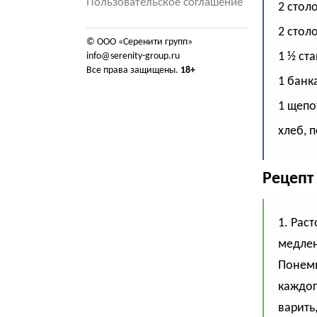
Пользовательское соглашение
2 стол
2 стол
© ООО «Серенити групп»
1 ½ ст
info@serenity-group.ru
Все права защищены.
18+
1 банк
1 щепо
хлеб, 
Рецепт
1. Рас
медлен
Понемн
каждог
варить