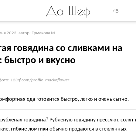
Да Шеф
+18
юня 2023
,
автор: Ермакова М.
ая говядина со сливками на
: быстро и вкусно
фото:
123rf.com/profile_mackoflower
омфортная еда готовится быстро, легко и очень сытно.
 рубленая говядина?
Рубленую говядину прессуют, солят 
кие, гибкие ломтики обычно продаются в стеклянных