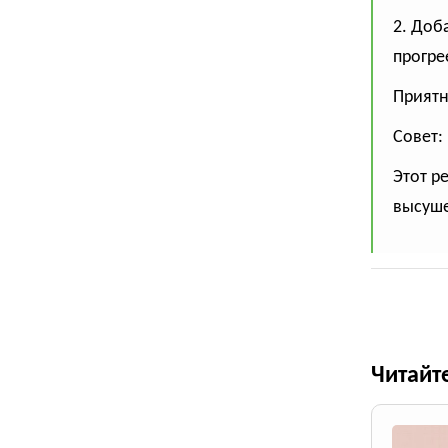
2. Доб
прогре
Приятн
Совет:
Этот р
высуше
Читайт