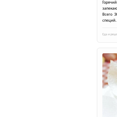
Горячи
запека
Всего 3
специй.
Еда и рец