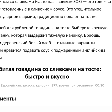
ипсы со сливками (часто называемые SOS) — это говяжьи
иготовленные в сливочном соусе.
Это утешительное
пулярное в армии, традиционно подают на тосте.
еб для рубленой говядины на тосте
Выберите крепкую
анку, которая выдержит тяжелую начинку.
Бриошь,
и деревенский белый хлеб — отличные варианты.
м нравится подавать соус к поджаренным английским
м.
битая говядина со сливками на тосте:
быстро и вкусно
 Европейская, закуска, калории: 197, время приготовления: 00:30
иенты