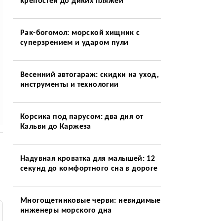
крепостей до диких пляжей
Рак-богомол: морской хищник с
суперзрением и ударом пули
Весенний автогараж: скидки на уход,
инструменты и технологии
Корсика под парусом: два дня от
Кальви до Каржеза
Надувная кроватка для малышей: 12
секунд до комфортного сна в дороге
Многощетинковые черви: невидимые
инженеры морского дна