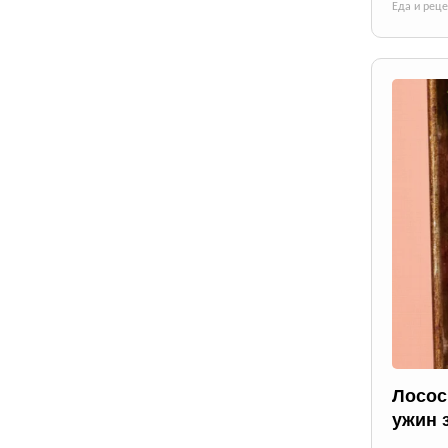
Еда и рец
Лосос
ужин 