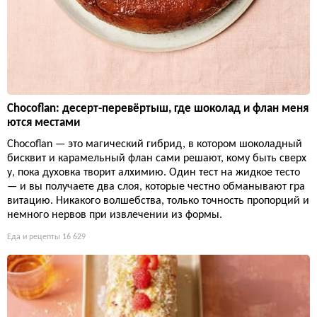
Chocoflan: десерт-перевёртыш, где шоколад и флан меня
ются местами
Chocoflan — это магический гибрид, в котором шоколадный
бисквит и карамельный флан сами решают, кому быть сверх
у, пока духовка творит алхимию. Один тест на жидкое тесто
— и вы получаете два слоя, которые честно обманывают гра
витацию. Никакого волшебства, только точность пропорций и
немного нервов при извлечении из формы.
Еда и рецепты
16 629