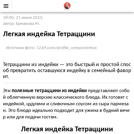
18:00, 21 июня 2023
,
автор: Ермакова М.
Легкая индейка Тетраццини
Источник фото:
123rf.com/profile_composterbox
Тетраццини из индейки — это быстрый и простой спос
об превратить оставшуюся индейку в семейный фавор
ит.
Эти
полезные тетраццини из индейки
представляют собо
й облегченную версию классического блюда. Их готовят с
индейкой, цудлями и сливочным соусом из сыра пармеза
н. Это блюдо идеально подходит для ужина в будний вече
р или для подачи гостям.
Легкая индейка Тетраццини