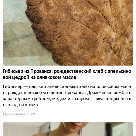
Гибисьер из Прованса: рождественский хлеб с апельсино
вой цедрой на оливковом масле
Гибисьер — плоский апельсиновый хлеб на оливковом масл
е, рождественское угощение Прованса. Дрожжевые ромбы с
характерным гребнем, мёдом и сахаром — вкус цедры без ш
околада и крема.
Еда и рецепты
9 509