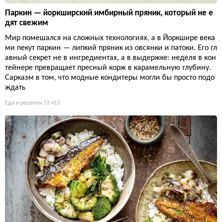
Паркин — йоркширский имбирный пряник, который не е
дят свежим
Мир помешался на сложных технологиях, а в Йоркшире века
ми пекут паркин — липкий пряник из овсянки и патоки. Его гл
авный секрет не в ингредиентах, а в выдержке: неделя в кон
тейнере превращает пресный корж в карамельную глубину.
Сарказм в том, что модные кондитеры могли бы просто подо
ждать
Еда и рецепты
13 413