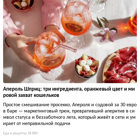
Апероль Шприц: три ингредиента, оранжевый цвет и ми
ровой захват кошельков
Простое смешивание просекко, Апероля и содовой за 30 евро
в баре — маркетинговый трюк, превративший аперитив в си
мвол статуса и беззаботного лета, который живёт в сети и ум
ирает от неправильной подачи
Еда и рецепты
18 889