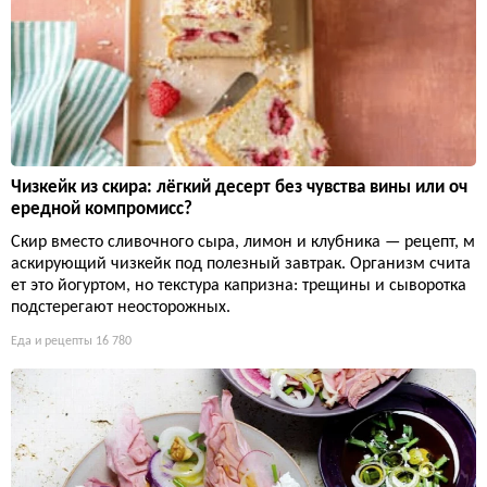
Чизкейк из скира: лёгкий десерт без чувства вины или оч
ередной компромисс?
Скир вместо сливочного сыра, лимон и клубника — рецепт, м
аскирующий чизкейк под полезный завтрак. Организм счита
ет это йогуртом, но текстура капризна: трещины и сыворотка
подстерегают неосторожных.
Еда и рецепты
16 780