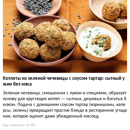
Котлеты из зеленой чечевицы с соусом тартар: сытный у
жин без мяса
Зеленая чечевица, смешанная с луком и специями, образует
основу для хрустящих котлет — сытных, дешевых и богатых б
елком. Подача с домашним соусом тартар (корнишоны, капе
рсы, зелень) превращает простое блюдо в ресторанное угоще
ние, которое оценит даже убежденный мясоед.
Еда и рецепты
16 369