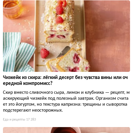
Чизкейк из скира: лёгкий десерт без чувства вины или оч
ередной компромисс?
Скир вместо сливочного сыра, лимон и клубника — рецепт, м
аскирующий чизкейк под полезный завтрак. Организм счита
ет это йогуртом, но текстура капризна: трещины и сыворотка
подстерегают неосторожных.
Еда и рецепты
17 283