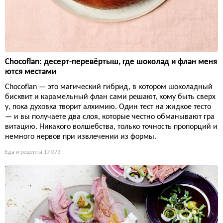
Chocoflan: десерт-перевёртыш, где шоколад и флан меня
ются местами
Chocoflan — это магический гибрид, в котором шоколадный
бисквит и карамельный флан сами решают, кому быть сверх
у, пока духовка творит алхимию. Один тест на жидкое тесто
— и вы получаете два слоя, которые честно обманывают гра
витацию. Никакого волшебства, только точность пропорций и
немного нервов при извлечении из формы.
Еда и рецепты
17 073