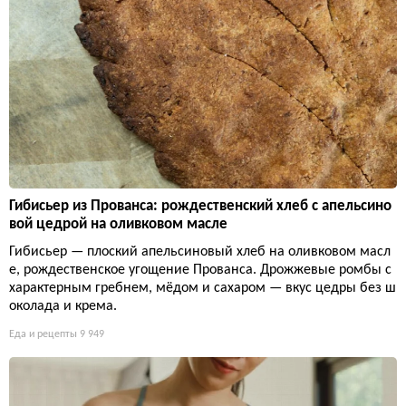
Гибисьер из Прованса: рождественский хлеб с апельсино
вой цедрой на оливковом масле
Гибисьер — плоский апельсиновый хлеб на оливковом масл
е, рождественское угощение Прованса. Дрожжевые ромбы с
характерным гребнем, мёдом и сахаром — вкус цедры без ш
околада и крема.
Еда и рецепты
9 949