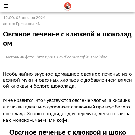
12:00, 03 января 2024
,
автор: Ермакова М.
Овсяное печенье с клюквой и шоколад
ом
Источник фото:
https://ru.123rf.com/profile_tbralnina
Необычайно вкусное домашнее овсяное печенье из о
всяной муки и овсяных хлопьев с добавлением вялен
ой клюквы и белого шоколада.
Мне нравится, что чувствуются овсяные хлопья, а кислинк
а клюквы идеально дополняет сливочный привкус белого
шоколада. Хорошо подойдёт для перекуса, лёгкого завтра
ка с молоком, чаем или кофе.
Овсяное печенье с клюквой и шоко