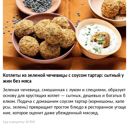
Котлеты из зеленой чечевицы с соусом тартар: сытный у
жин без мяса
Зеленая чечевица, смешанная с луком и специями, образует
основу для хрустящих котлет — сытных, дешевых и богатых б
елком. Подача с домашним соусом тартар (корнишоны, капе
рсы, зелень) превращает простое блюдо в ресторанное угоще
ние, которое оценит даже убежденный мясоед.
Еда и рецепты
16 856