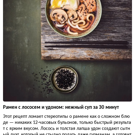
Рамен с лососем и удоном: нежный суп за 30 минут
Этот рецепт ломает стереотипы о рамене как о сложном блю
де — никаких 12-часовых бульонов, только быстрый результа
т с ярким вкусом. Лосось и толстая лапша удон создают сытн
ый дуэт, который не стыдно подать даже гурманам, а готовит