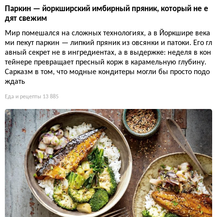
Паркин — йоркширский имбирный пряник, который не е
дят свежим
Мир помешался на сложных технологиях, а в Йоркшире века
ми пекут паркин — липкий пряник из овсянки и патоки. Его гл
авный секрет не в ингредиентах, а в выдержке: неделя в кон
тейнере превращает пресный корж в карамельную глубину.
Сарказм в том, что модные кондитеры могли бы просто подо
ждать
Еда и рецепты
13 885