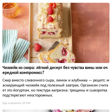
Чизкейк из скира: лёгкий десерт без чувства вины или оч
ередной компромисс?
Скир вместо сливочного сыра, лимон и клубника — рецепт, м
аскирующий чизкейк под полезный завтрак. Организм счита
ет это йогуртом, но текстура капризна: трещины и сыворотка
подстерегают неосторожных.
Еда и рецепты
16 994