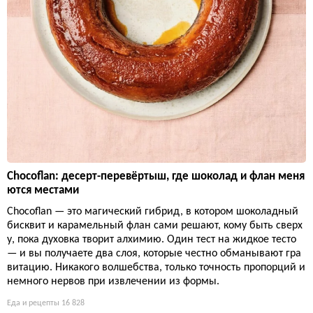
Chocoflan: десерт-перевёртыш, где шоколад и флан меня
ются местами
Chocoflan — это магический гибрид, в котором шоколадный
бисквит и карамельный флан сами решают, кому быть сверх
у, пока духовка творит алхимию. Один тест на жидкое тесто
— и вы получаете два слоя, которые честно обманывают гра
витацию. Никакого волшебства, только точность пропорций и
немного нервов при извлечении из формы.
Еда и рецепты
16 828