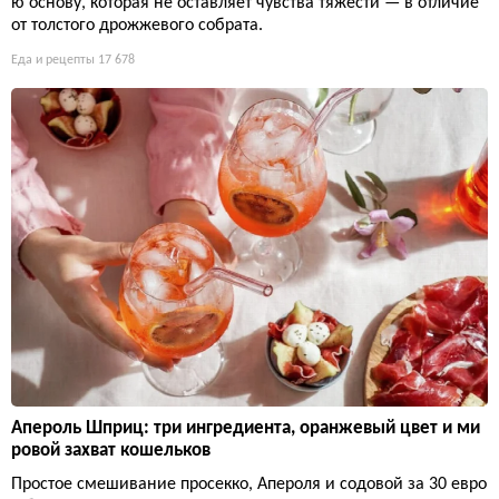
ю основу, которая не оставляет чувства тяжести — в отличие
от толстого дрожжевого собрата.
Еда и рецепты
17 678
Апероль Шприц: три ингредиента, оранжевый цвет и ми
ровой захват кошельков
Простое смешивание просекко, Апероля и содовой за 30 евро