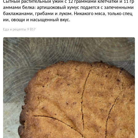
Сытный растительный ужин с 12 граммами клетчатки и 11 гр
аммами белка: артишоковый хумус подается с запеченными
баклажанами, грибами и луком. Никакого мяса, только спец
ии, овощи и насыщенный вкус.
Еда и рецепты
9 857