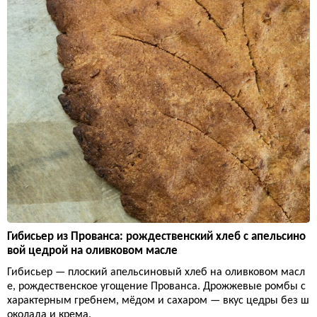
Гибисьер из Прованса: рождественский хлеб с апельсино
вой цедрой на оливковом масле
Гибисьер — плоский апельсиновый хлеб на оливковом масл
е, рождественское угощение Прованса. Дрожжевые ромбы с
характерным гребнем, мёдом и сахаром — вкус цедры без ш
околада и крема.