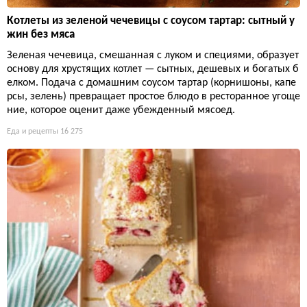
Котлеты из зеленой чечевицы с соусом тартар: сытный у
жин без мяса
Зеленая чечевица, смешанная с луком и специями, образует
основу для хрустящих котлет — сытных, дешевых и богатых б
елком. Подача с домашним соусом тартар (корнишоны, капе
рсы, зелень) превращает простое блюдо в ресторанное угоще
ние, которое оценит даже убежденный мясоед.
Еда и рецепты
16 275