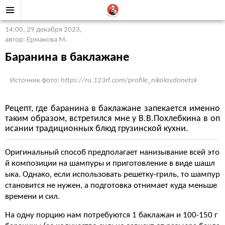
14:00, 29 декабря 2023
,
автор: Ермакова М.
Баранина в баклажане
Источник фото:
https://ru.123rf.com/profile_nikolaydonetsk
Рецепт, где баранина в баклажане запекается именно
таким образом, встретился мне у В.В.Похлебкина в оп
исании традиционных блюд грузинской кухни.
Оригинальный способ предполагает нанизывание всей это
й композиции на шампуры и приготовление в виде шашл
ыка. Однако, если использовать решетку-гриль, то шампур
становится не нужен, а подготовка отнимает куда меньше
времени и сил.
На одну порцию нам потребуются 1 баклажан и 100-150 г