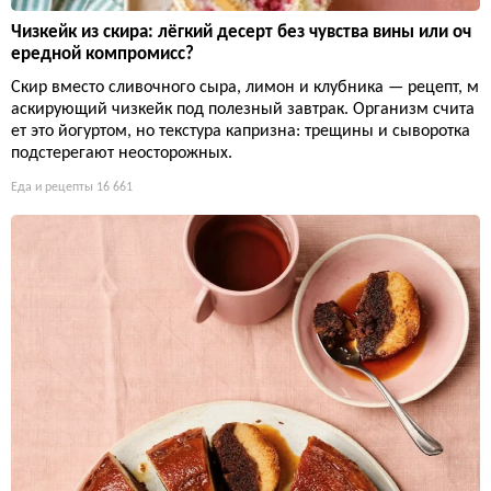
Чизкейк из скира: лёгкий десерт без чувства вины или оч
ередной компромисс?
Скир вместо сливочного сыра, лимон и клубника — рецепт, м
аскирующий чизкейк под полезный завтрак. Организм счита
ет это йогуртом, но текстура капризна: трещины и сыворотка
подстерегают неосторожных.
Еда и рецепты
16 661