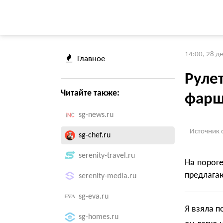
14:00, 28 д
Главное
Рулет
Читайте также:
фар
sg-news.ru
Источник 
sg-chef.ru
serenity-travel.ru
На пороге
предлагаю
serenity-media.ru
sg-eva.ru
Я взяла п
sg-homes.ru