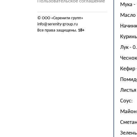
Пользовательское соглашение
Мука - 
Масло 
© ООО «Серенити групп»
info@serenity-group.ru
Начинк
Все права защищены.
18+
Курины
Лук - 0
Чеснок 
Кефир 
Помидо
Листья 
Соус:
Майонез
Сметана
Зелень