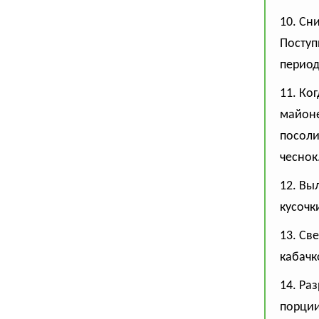
10. Сн
Поступ
период
11. Ко
майоне
посоли
чеснок
12. Вы
кусочк
13. Св
кабачк
14. Ра
порции