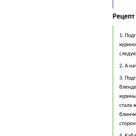
Рецепт
1. Под
курино
следую
2. А на
3. Под
бленде
курины
стала 
блинчи
сторон
4. Каб