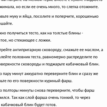
тжимала, но если ее очень много, то слегка отожмите.
авьте муку и яйца, посолите и поперчите, хорошенько
шайте.
жно получиться тесто, как на толстые блины -
атое, но стекающее с ложки.
огрейте антипригарную сковороду, смажьте ее маслом, а
влейте половник теста, равномерно распределите по
оверхности сковороды и поджарьте кабачковый блин.
ез пару минут аккуратно переверните блин и сразу же
ьте по его поверхности куриный фарш.
ез полторы минуты снова переверните, чтобы фарш
ился. Так как слой фарша очень тонкий, то через
 кабачковый блин будет готов.