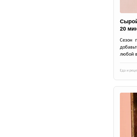
Сырой
20 ми
Сезон 
добавьт
любой в
Еда и рец