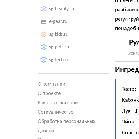
он легко 
sg-beauty.ru
разбавит
регулируй
e-gear.ru
понадобит
sg-kids.ru
Ру
sg-pets.ru
Кухня:
sg-tech.ru
Ингред
О компании
Тесто:
О проекте
Кабачки
Как стать автором
Лук - 1
Сотрудничество
Обработка персональных
Яйца - 
данных
Соль, п