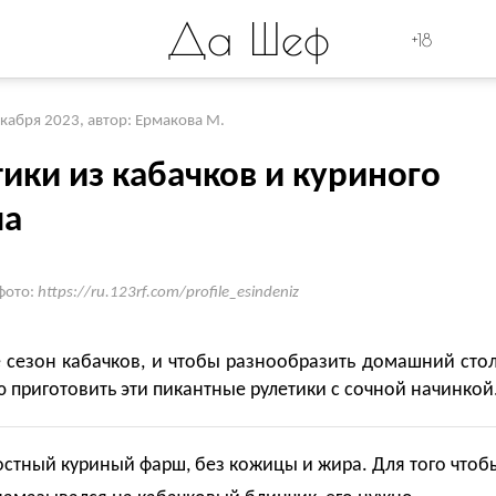
Да Шеф
+18
екабря 2023
,
автор: Ермакова М.
ики из кабачков и куриного
ша
фото:
https://ru.123rf.com/profile_esindeniz
 сезон кабачков, и чтобы разнообразить домашний стол
 приготовить эти пикантные рулетики с сочной начинкой
остный куриный фарш, без кожицы и жира. Для того чтоб