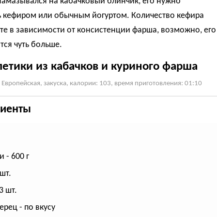
намазывался на кабачковый блинчик, его нужно
ь кефиром или обычным йогуртом. Количество кефира
те в зависимости от консистенции фарша, возможно, его
ся чуть больше.
летики из кабачков и куриного фарша
 Европейская, закуска, калории: 103, время приготовления: 01:10
иенты
 - 600 г
 шт.
3 шт.
ерец - по вкусу