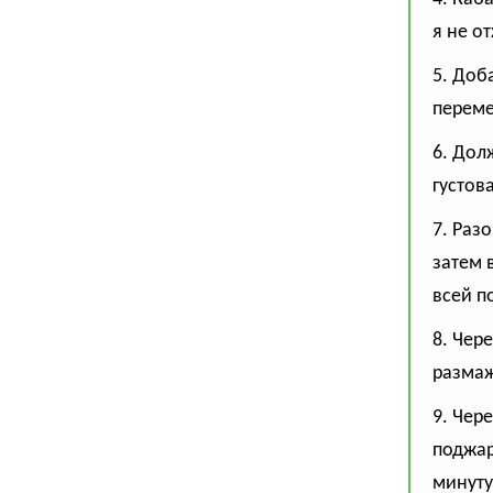
я не о
5. Доб
переме
6. Дол
густов
7. Раз
затем 
всей п
8. Чер
размаж
9. Чер
поджар
минуту