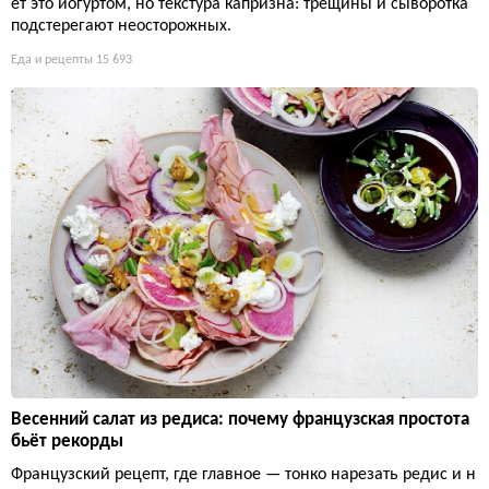
ет это йогуртом, но текстура капризна: трещины и сыворотка
подстерегают неосторожных.
Еда и рецепты
15 693
Весенний салат из редиса: почему французская простота
бьёт рекорды
Французский рецепт, где главное — тонко нарезать редис и н