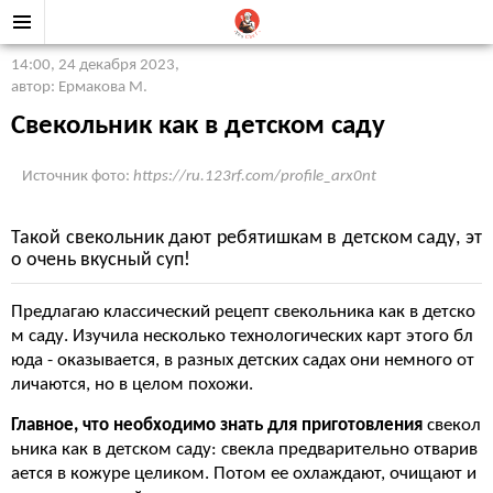
14:00, 24 декабря 2023
,
автор: Ермакова М.
Свекольник как в детском саду
Источник фото:
https://ru.123rf.com/profile_arx0nt
Такой свекольник дают ребятишкам в детском саду, эт
о очень вкусный суп!
Предлагаю классический рецепт свекольника как в детско
м саду. Изучила несколько технологических карт этого бл
юда - оказывается, в разных детских садах они немного от
личаются, но в целом похожи.
Главное, что необходимо знать для приготовления
свекол
ьника как в детском саду: свекла предварительно отварив
ается в кожуре целиком. Потом ее охлаждают, очищают и