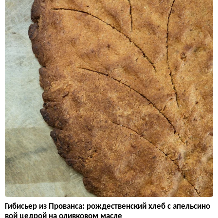
Гибисьер из Прованса: рождественский хлеб с апельсино
вой цедрой на оливковом масле