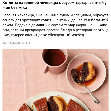
Котлеты из зеленой чечевицы с соусом тартар: сытный у
жин без мяса
Зеленая чечевица, смешанная с луком и специями, образует
основу для хрустящих котлет — сытных, дешевых и богатых б
елком. Подача с домашним соусом тартар (корнишоны, капе
рсы, зелень) превращает простое блюдо в ресторанное угоще
ние, которое оценит даже убежденный мясоед.
Еда и рецепты
15 313