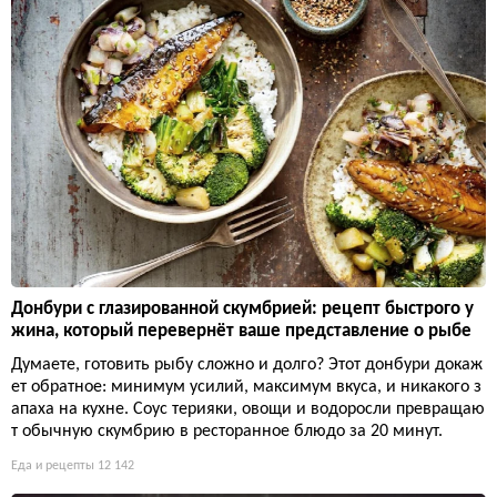
Донбури с глазированной скумбрией: рецепт быстрого у
жина, который перевернёт ваше представление о рыбе
Думаете, готовить рыбу сложно и долго? Этот донбури докаж
ет обратное: минимум усилий, максимум вкуса, и никакого з
апаха на кухне. Соус терияки, овощи и водоросли превращаю
т обычную скумбрию в ресторанное блюдо за 20 минут.
Еда и рецепты
12 142