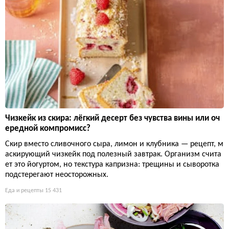
Чизкейк из скира: лёгкий десерт без чувства вины или оч
ередной компромисс?
Скир вместо сливочного сыра, лимон и клубника — рецепт, м
аскирующий чизкейк под полезный завтрак. Организм счита
ет это йогуртом, но текстура капризна: трещины и сыворотка
подстерегают неосторожных.
Еда и рецепты
15 431