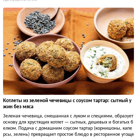
Котлеты из зеленой чечевицы с соусом тартар: сытный у
жин без мяса
Зеленая чечевица, смешанная с луком и специями, образует
основу для хрустящих котлет — сытных, дешевых и богатых б
елком. Подача с домашним соусом тартар (корнишоны, капе
рсы, зелень) превращает простое блюдо в ресторанное угоще