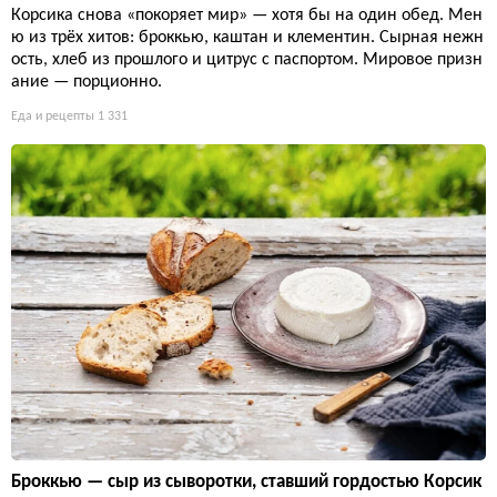
Корсика снова «покоряет мир» — хотя бы на один обед. Мен
ю из трёх хитов: броккью, каштан и клементин. Сырная нежн
ость, хлеб из прошлого и цитрус с паспортом. Мировое призн
ание — порционно.
Еда и рецепты
1 331
Броккью — сыр из сыворотки, ставший гордостью Корсик