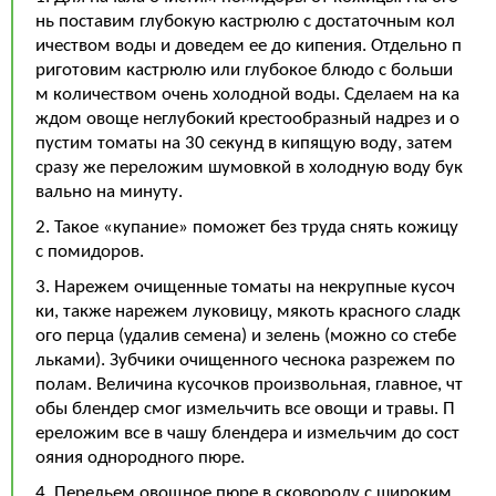
нь поставим глубокую кастрюлю с достаточным кол
ичеством воды и доведем ее до кипения. Отдельно п
риготовим кастрюлю или глубокое блюдо с больши
м количеством очень холодной воды. Сделаем на ка
ждом овоще неглубокий крестообразный надрез и о
пустим томаты на 30 секунд в кипящую воду, затем
сразу же переложим шумовкой в холодную воду бук
вально на минуту.
2. Такое «купание» поможет без труда снять кожицу
с помидоров.
3. Нарежем очищенные томаты на некрупные кусоч
ки, также нарежем луковицу, мякоть красного сладк
ого перца (удалив семена) и зелень (можно со стебе
льками). Зубчики очищенного чеснока разрежем по
полам. Величина кусочков произвольная, главное, чт
обы блендер смог измельчить все овощи и травы. П
ереложим все в чашу блендера и измельчим до сост
ояния однородного пюре.
4. Перельем овощное пюре в сковороду с широким