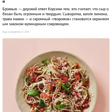
и
Броккью — дерзкий ответ Корсики тем, кто считает, что сыр о
бязан быть огромным и твердым. Сыворотка, капля лимона,
трава макии — и скромный «творожок» становится охраняем
ым законом кулинарным сокровищем.
Еда и рецепты
1 314