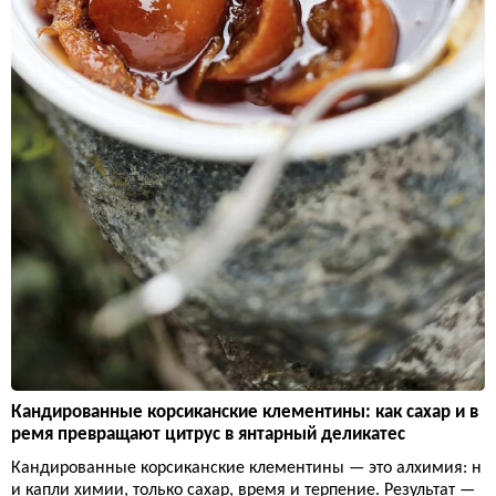
Кандированные корсиканские клементины: как сахар и в
ремя превращают цитрус в янтарный деликатес
Кандированные корсиканские клементины — это алхимия: н
и капли химии, только сахар, время и терпение. Результат —