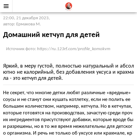
22:00, 21 декабря 2023
,
автор: Ермакова М.
Домашний кетчуп для детей
Источник фото:
https://ru.123rf.com/profile_komokvm
Яркий, в меру густой, полностью натуральный и абсол
ютно не калорийный, без добавления уксуса и крахма
ла - это кетчуп для детей.
Не секрет, что многие детки любят различные «вредные»
соусы и не станут они кушать котлетку, если не полить ее
большим количеством, например, кетчупа. Но в кетчупах,
которые готовятся на производствах, зачастую среди проч
их ингредиентов присутствуют добавки, которые вроде бы
и разрешены, но в то же время нежелательны для детског
о организма. И речь не только об уксусе или крахмале, кр