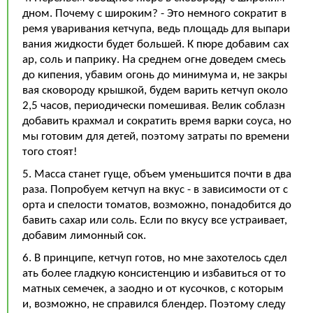
дном. Почему с широким? - Это немного сократит в
ремя уваривания кетчупа, ведь площадь для выпари
вания жидкости будет большей. К пюре добавим сах
ар, соль и паприку. На среднем огне доведем смесь
до кипения, убавим огонь до минимума и, не закры
вая сковороду крышкой, будем варить кетчуп около
2,5 часов, периодически помешивая. Велик соблазн
добавить крахмал и сократить время варки соуса, но
мы готовим для детей, поэтому затраты по времени
того стоят!
5. Масса станет гуще, объем уменьшится почти в два
раза. Попробуем кетчуп на вкус - в зависимости от с
орта и спелости томатов, возможно, понадобится до
бавить сахар или соль. Если по вкусу все устраивает,
добавим лимонный сок.
6. В принципе, кетчуп готов, но мне захотелось сдел
ать более гладкую консистенцию и избавиться от то
матных семечек, а заодно и от кусочков, с которым
и, возможно, не справился блендер. Поэтому следу