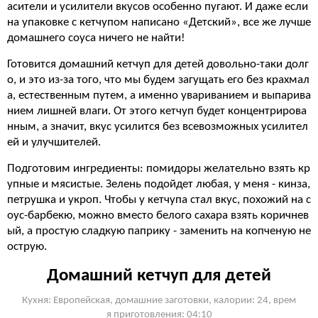
асители и усилители вкусов особенно пугают. И даже если
на упаковке с кетчупом написано «Детский», все же лучше
домашнего соуса ничего не найти!
Готовится домашний кетчуп для детей довольно-таки долг
о, и это из-за того, что мы будем загущать его без крахмал
а, естественным путем, а именно увариванием и выпарива
нием лишней влаги. От этого кетчуп будет концентрирова
нным, а значит, вкус усилится без всевозможных усилител
ей и улучшителей.
Подготовим ингредиенты: помидоры желательно взять кр
упные и мясистые. Зелень подойдет любая, у меня - кинза,
петрушка и укроп. Чтобы у кетчупа стал вкус, похожий на с
оус-барбекю, можно вместо белого сахара взять коричнев
ый, а простую сладкую паприку - заменить на копченую не
острую.
Домашний кетчуп для детей
Кухня: Европейская, домашние заготовки, калории: 24, врем
я приготовления: 04:10