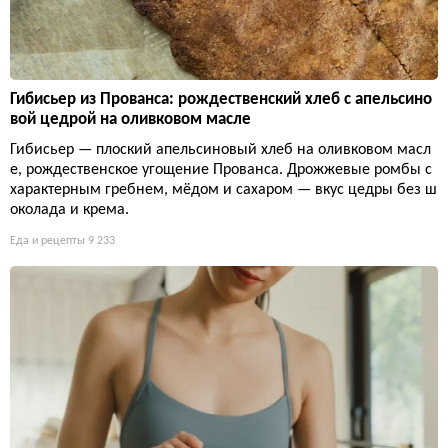
Гибисьер из Прованса: рождественский хлеб с апельсино
вой цедрой на оливковом масле
Гибисьер — плоский апельсиновый хлеб на оливковом масл
е, рождественское угощение Прованса. Дрожжевые ромбы с
характерным гребнем, мёдом и сахаром — вкус цедры без ш
околада и крема.
Еда и рецепты
9 233