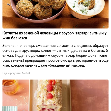
Котлеты из зеленой чечевицы с соусом тартар: сытный у
жин без мяса
Зеленая чечевица, смешанная с луком и специями, образует
основу для хрустящих котлет — сытных, дешевых и богатых б
елком. Подача с домашним соусом тартар (корнишоны, капе
рсы, зелень) превращает простое блюдо в ресторанное угоще
ние, которое оценит даже убежденный мясоед.
Еда и рецепты
16 074