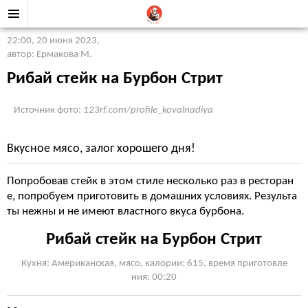
22:00, 20 июня 2023
,
автор: Ермакова М.
Рибай стейк на Бурбон Стрит
Источник фото:
123rf.com/profile_kovalnadiya
Вкусное мясо, залог хорошего дня!
Попробовав стейк в этом стиле несколько раз в ресторан
е, попробуем приготовить в домашних условиях. Результа
ты нежны и не имеют властного вкуса бурбона.
Рибай стейк на Бурбон Стрит
Кухня: Американская, мясо, калории: 615, время приготовле
ния: 00:20