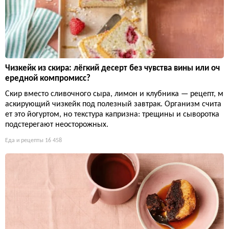
Чизкейк из скира: лёгкий десерт без чувства вины или оч
ередной компромисс?
Скир вместо сливочного сыра, лимон и клубника — рецепт, м
аскирующий чизкейк под полезный завтрак. Организм счита
ет это йогуртом, но текстура капризна: трещины и сыворотка
подстерегают неосторожных.
Еда и рецепты
16 458