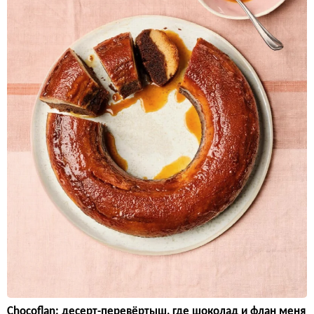
Chocoflan: десерт-перевёртыш, где шоколад и флан меня