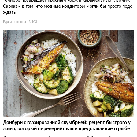
тейнере превращает пресный корж в карамельную глубину.
Сарказм в том, что модные кондитеры могли бы просто подо
ждать
Еда и рецепты
13 103
Донбури с глазированной скумбрией: рецепт быстрого у
жина, который перевернёт ваше представление о рыбе