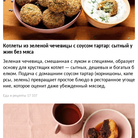
Котлеты из зеленой чечевицы с соусом тартар: сытный у
жин без мяса
Зеленая чечевица, смешанная с луком и специями, образует
основу для хрустящих котлет — сытных, дешевых и богатых б
елком. Подача с домашним соусом тартар (корнишоны, капе
рсы, зелень) превращает простое блюдо в ресторанное угоще
ние, которое оценит даже убежденный мясоед.
Еда и рецепты
17 337