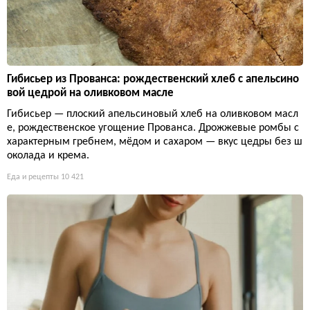
Гибисьер из Прованса: рождественский хлеб с апельсино
вой цедрой на оливковом масле
Гибисьер — плоский апельсиновый хлеб на оливковом масл
е, рождественское угощение Прованса. Дрожжевые ромбы с
характерным гребнем, мёдом и сахаром — вкус цедры без ш
околада и крема.
Еда и рецепты
10 421