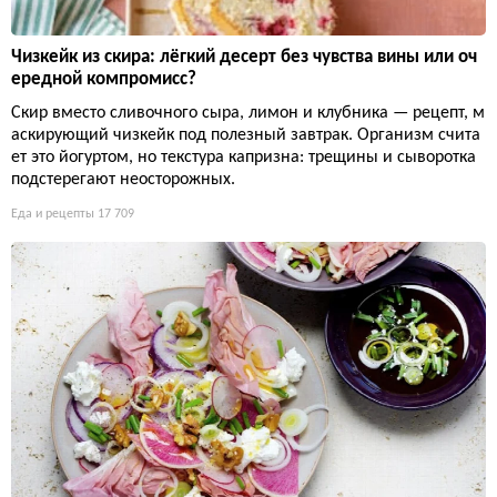
Чизкейк из скира: лёгкий десерт без чувства вины или оч
ередной компромисс?
Скир вместо сливочного сыра, лимон и клубника — рецепт, м
аскирующий чизкейк под полезный завтрак. Организм счита
ет это йогуртом, но текстура капризна: трещины и сыворотка
подстерегают неосторожных.
Еда и рецепты
17 709