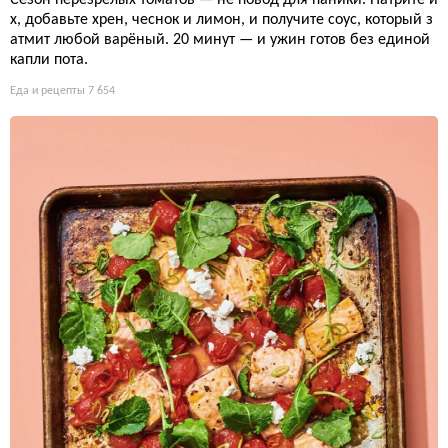
Сезон перезрелых томатов — не повод для паники. Натрите и
х, добавьте хрен, чеснок и лимон, и получите соус, который з
атмит любой варёный. 20 минут — и ужин готов без единой
капли пота.
Еда и рецепты
7 654