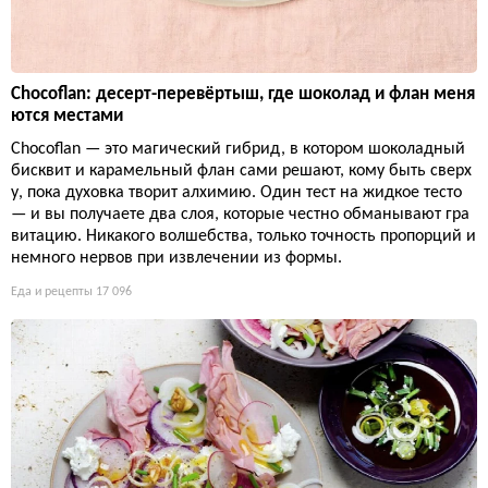
Chocoflan: десерт-перевёртыш, где шоколад и флан меня
ются местами
Chocoflan — это магический гибрид, в котором шоколадный
бисквит и карамельный флан сами решают, кому быть сверх
у, пока духовка творит алхимию. Один тест на жидкое тесто
— и вы получаете два слоя, которые честно обманывают гра
витацию. Никакого волшебства, только точность пропорций и
немного нервов при извлечении из формы.
Еда и рецепты
17 096