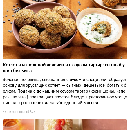
Котлеты из зеленой чечевицы с соусом тартар: сытный у
жин без мяса
Зеленая чечевица, смешанная с луком и специями, образует
основу для хрустящих котлет — сытных, дешевых и богатых б
елком. Подача с домашним соусом тартар (корнишоны, капе
рсы, зелень) превращает простое блюдо в ресторанное угоще
ние, которое оценит даже убежденный мясоед.
Еда и рецепты
16 895