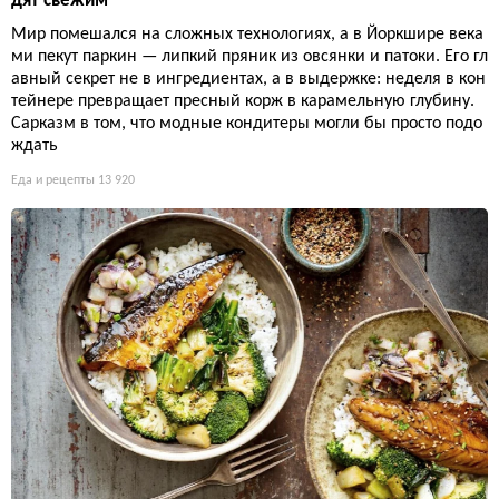
дят свежим
Мир помешался на сложных технологиях, а в Йоркшире века
ми пекут паркин — липкий пряник из овсянки и патоки. Его гл
авный секрет не в ингредиентах, а в выдержке: неделя в кон
тейнере превращает пресный корж в карамельную глубину.
Сарказм в том, что модные кондитеры могли бы просто подо
ждать
Еда и рецепты
13 920