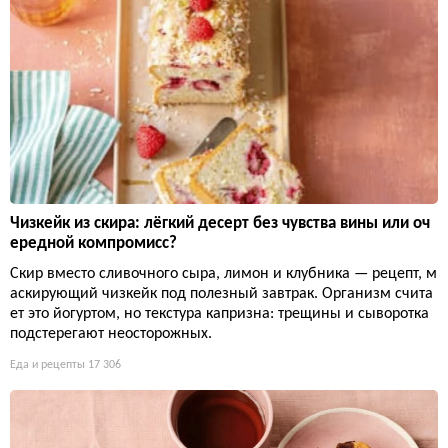
Чизкейк из скира: лёгкий десерт без чувства вины или оч
ередной компромисс?
Скир вместо сливочного сыра, лимон и клубника — рецепт, м
аскирующий чизкейк под полезный завтрак. Организм счита
ет это йогуртом, но текстура капризна: трещины и сыворотка
подстерегают неосторожных.
Еда и рецепты
17 306