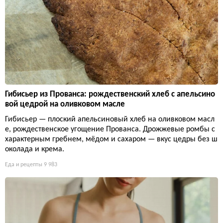
Гибисьер из Прованса: рождественский хлеб с апельсино
вой цедрой на оливковом масле
Гибисьер — плоский апельсиновый хлеб на оливковом масл
е, рождественское угощение Прованса. Дрожжевые ромбы с
характерным гребнем, мёдом и сахаром — вкус цедры без ш
околада и крема.
Еда и рецепты
9 983