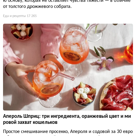
ю основу, которая не оставляет чувства тяжести — в отличие
от толстого дрожжевого собрата.
Еда и рецепты
17 265
Апероль Шприц: три ингредиента, оранжевый цвет и ми
ровой захват кошельков
Простое смешивание просекко, Апероля и содовой за 30 евро