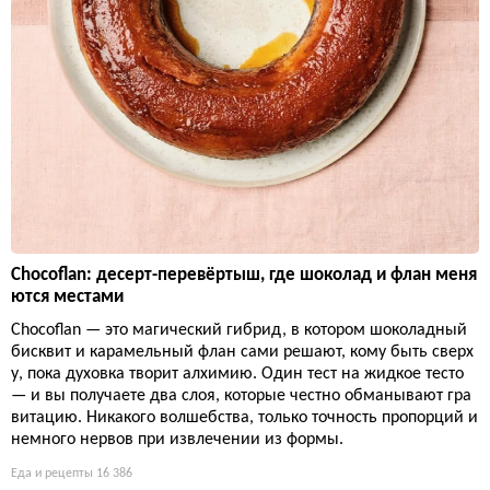
Chocoflan: десерт-перевёртыш, где шоколад и флан меня
ются местами
Chocoflan — это магический гибрид, в котором шоколадный
бисквит и карамельный флан сами решают, кому быть сверх
у, пока духовка творит алхимию. Один тест на жидкое тесто
— и вы получаете два слоя, которые честно обманывают гра
витацию. Никакого волшебства, только точность пропорций и
немного нервов при извлечении из формы.
Еда и рецепты
16 386