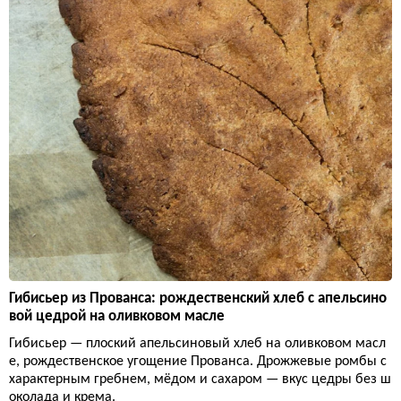
Гибисьер из Прованса: рождественский хлеб с апельсино
вой цедрой на оливковом масле
Гибисьер — плоский апельсиновый хлеб на оливковом масл
е, рождественское угощение Прованса. Дрожжевые ромбы с
характерным гребнем, мёдом и сахаром — вкус цедры без ш
околада и крема.