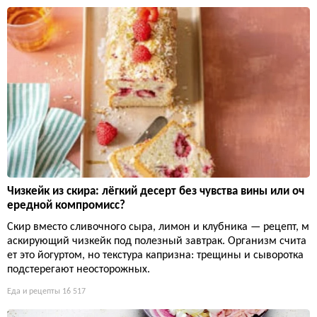
Чизкейк из скира: лёгкий десерт без чувства вины или оч
ередной компромисс?
Скир вместо сливочного сыра, лимон и клубника — рецепт, м
аскирующий чизкейк под полезный завтрак. Организм счита
ет это йогуртом, но текстура капризна: трещины и сыворотка
подстерегают неосторожных.
Еда и рецепты
16 517