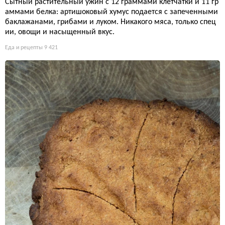
Сытный растительный ужин с 12 граммами клетчатки и 11 гр
аммами белка: артишоковый хумус подается с запеченными
баклажанами, грибами и луком. Никакого мяса, только спец
ии, овощи и насыщенный вкус.
Еда и рецепты
9 421