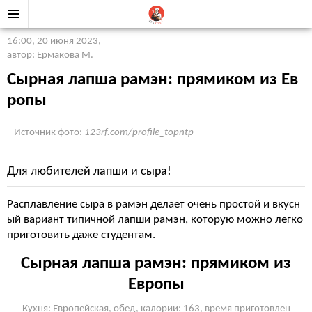
16:00, 20 июня 2023
,
автор: Ермакова М.
Сырная лапша рамэн: прямиком из Ев
ропы
Источник фото:
123rf.com/profile_topntp
Для любителей лапши и сыра!
Расплавление сыра в рамэн делает очень простой и вкусн
ый вариант типичной лапши рамэн, которую можно легко
приготовить даже студентам.
Сырная лапша рамэн: прямиком из
Европы
Кухня: Европейская, обед, калории: 163, время приготовлен